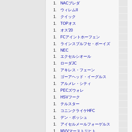
1.
NACブレダ
1.
ウィレムII
1.
クイック
1.
TOPオス
1.
オス'20
1.
FCアイントホーフェン
1.
ラインスブルフセ・ボーイズ
1.
NEC
1.
エクセルシオール
1.
ローダJC
1.
アキレス・フェーン
1.
ゴーアヘッド・イーグルス
1.
アルメレ・シティ
1.
PECズウォレ
1.
HSVフーク
1.
テルスター
1.
コニンクライケHFC
1.
デン・ボッシュ
1.
アイセルメールフォーゲルス
1.
MVVマーストリヒト