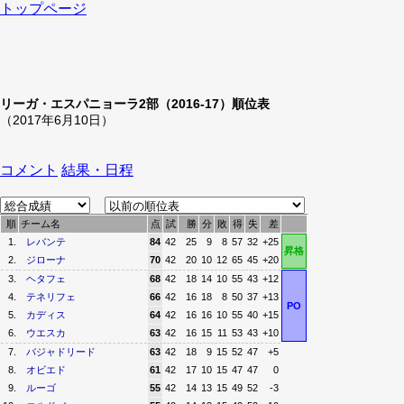
トップページ
リーガ・エスパニョーラ2部（2016-17）順位表
（2017年6月10日）
コメント
結果・日程
順
チーム名
点
試
勝
分
敗
得
失
差
1.
レバンテ
84
42
25
9
8
57
32
+25
昇格
2.
ジローナ
70
42
20
10
12
65
45
+20
3.
ヘタフェ
68
42
18
14
10
55
43
+12
4.
テネリフェ
66
42
16
18
8
50
37
+13
PO
5.
カディス
64
42
16
16
10
55
40
+15
6.
ウエスカ
63
42
16
15
11
53
43
+10
7.
バジャドリード
63
42
18
9
15
52
47
+5
8.
オビエド
61
42
17
10
15
47
47
0
9.
ルーゴ
55
42
14
13
15
49
52
-3