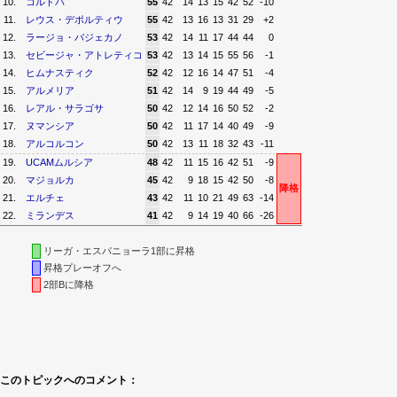
10.
コルドバ
55
42
14
13
15
42
52
-10
11.
レウス・デポルティウ
55
42
13
16
13
31
29
+2
12.
ラージョ・バジェカノ
53
42
14
11
17
44
44
0
13.
セビージャ・アトレティコ
53
42
13
14
15
55
56
-1
14.
ヒムナスティク
52
42
12
16
14
47
51
-4
15.
アルメリア
51
42
14
9
19
44
49
-5
16.
レアル・サラゴサ
50
42
12
14
16
50
52
-2
17.
ヌマンシア
50
42
11
17
14
40
49
-9
18.
アルコルコン
50
42
13
11
18
32
43
-11
19.
UCAMムルシア
48
42
11
15
16
42
51
-9
20.
マジョルカ
45
42
9
18
15
42
50
-8
降格
21.
エルチェ
43
42
11
10
21
49
63
-14
22.
ミランデス
41
42
9
14
19
40
66
-26
リーガ・エスパニョーラ1部に昇格
昇格プレーオフへ
2部Bに降格
このトピックへのコメント：