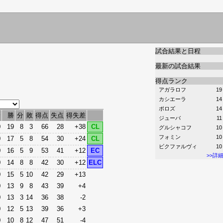
試合結果と日程
最新の試合結果
得点ランク
アガラロフ
19
カシエーラ
14
ポロズ
14
合
勝
分
敗
得点
失点
得失差
ジューバ
11
0
19
8
3
66
28
+38
CL
グルシャコフ
10
フォミン
10
0
17
5
8
54
30
+24
CL
ビクファルヴィ
10
0
16
5
9
53
41
+12
EC
>>詳
0
14
8
8
42
30
+12
ELC
0
15
5
10
42
29
+13
0
13
9
8
43
39
+4
0
13
3
14
36
38
-2
0
12
5
13
39
36
+3
0
10
8
12
47
51
-4