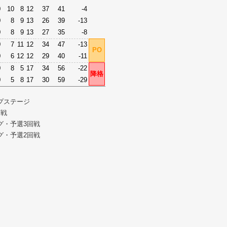
0
10
8
12
37
41
-4
0
8
9
13
26
39
-13
0
8
9
13
27
35
-8
0
7
11
12
34
47
-13
PO
0
6
12
12
29
40
-11
0
8
5
17
34
56
-22
降格
0
5
8
17
30
59
-29
ープステージ
回戦
ーグ・予選3回戦
ーグ・予選2回戦