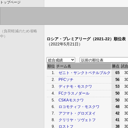
トップページ
（負荷軽減のため省略
中）
ロシア・プレミアリーグ（2021-22）順位表
（2022年5月21日）
順位
チーム名
勝点
試
1.
ゼニト・サンクトペテルブルク
65
3
2.
PFCソチ
56
3
3.
ディナモ・モスクワ
53
3
4.
FCクラスノダール
50
3
5.
CSKAモスクワ
50
3
6.
ロコモティフ・モスクワ
48
3
7.
アフマト・グロズヌイ
42
3
8.
クリリヤ・ソヴェトフ
41
3
9.
ロストフ
38
3