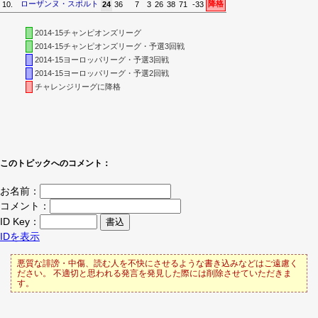
ローザンヌ・スポルト
降格
10.
24
36
7
3
26
38
71
-33
2014-15チャンピオンズリーグ
2014-15チャンピオンズリーグ・予選3回戦
2014-15ヨーロッパリーグ・予選3回戦
2014-15ヨーロッパリーグ・予選2回戦
チャレンジリーグに降格
このトピックへのコメント：
お名前：
コメント：
ID Key：
IDを表示
悪質な誹謗・中傷、読む人を不快にさせるような書き込みなどはご遠慮く
ださい。 不適切と思われる発言を発見した際には削除させていただきま
す。