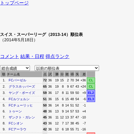
トップページ
スイス・スーパーリーグ（2013-14）順位表
（2014年5月18日）
コメント
結果・日程
得点ランク
順
チーム名
点
試
勝
分
敗
得
失
差
1.
FCバーゼル
72
36
19
15
2
70
34
+36
CL
2.
グラスホッパーズ
65
36
19
8
9
67
43
+24
CL
3.
ヤング・ボーイズ
59
36
17
8
11
59
50
+9
EL2
4.
FCルツェルン
51
36
15
6
15
48
54
-6
EL3
5.
FCチューリッヒ
50
36
14
8
14
51
52
-1
6.
トゥーン
48
36
13
9
14
57
53
+4
7.
ザンクト・ガレン
45
36
11
12
13
37
47
-10
8.
FCシオン
43
36
12
7
17
38
45
-7
9.
FCアーラウ
42
36
12
6
18
55
71
-16