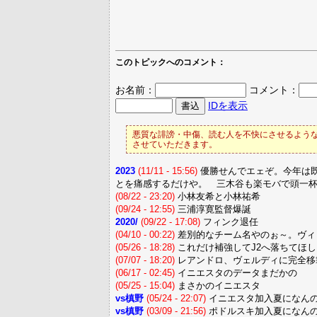
このトピックへのコメント：
お名前：
コメント：
IDを表示
悪質な誹謗・中傷、読む人を不快にさせるような
させていただきます。
2023
(11/11 - 15:56)
優勝せんでエェぞ。今年は
とを痛感するだけや。 三木谷も楽モバで頭一
(08/22 - 23:20)
小林友希と小林祐希
(09/24 - 12:55)
三浦淳寛監督爆誕
2020/
(09/22 - 17:08)
フィンク退任
(04/10 - 00:22)
差別的なチーム名やのぉ～。ヴィ
(05/26 - 18:28)
これだけ補強してJ2へ落ちてほし
(07/07 - 18:20)
レアンドロ、ヴェルディに完全移
(06/17 - 02:45)
イニエスタのデータまだかの
(05/25 - 15:04)
まさかのイニエスタ
vs槙野
(05/24 - 22:07)
イニエスタ加入夏になん
vs槙野
(03/09 - 21:56)
ポドルスキ加入夏になん