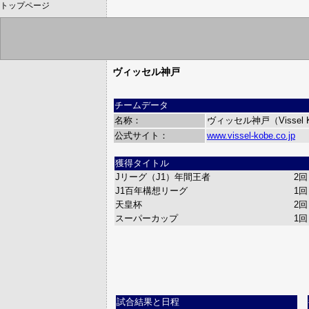
トップページ
ヴィッセル神戸
チームデータ
名称：
ヴィッセル神戸（Vissel 
公式サイト：
www.vissel-kobe.co.jp
獲得タイトル
Jリーグ（J1）年間王者
2回
J1百年構想リーグ
1回
天皇杯
2回
スーパーカップ
1回
試合結果と日程