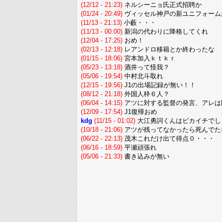
(12/12 - 21:23)
ネルシーニョ氏正式招聘か
(01/24 - 20:49)
ヴィッセル神戸の新ユニフォーム
(11/13 - 21:13)
小藪・・・
(11/13 - 00:00)
新潟の代わりに降格してくれ
(12/04 - 17:25)
おめ！
(02/13 - 12:18)
レアンドロ移籍とか終わったな
(01/15 - 18:06)
宮本加入ｋｔｋｒ
(05/23 - 13:18)
酒井って怪我？
(05/06 - 19:54)
中村北斗取れ
(12/15 - 19:56)
J1の出場記録が無い！！
(08/12 - 21:18)
外国人枠６人？
(06/04 - 14:15)
アツに対する監督の発言、アレは
(12/09 - 17:54)
J1復帰おめ
kdg
(11/15 - 01:02)
大江勇詞くんはピカイチでし
(10/18 - 21:06)
アツが残ってなかったら死んでた
(06/22 - 22:13)
茂木これだけ出て得点０・・・
(06/16 - 18:59)
平瀬頑張れ
(05/06 - 21:33)
書き込みが無い