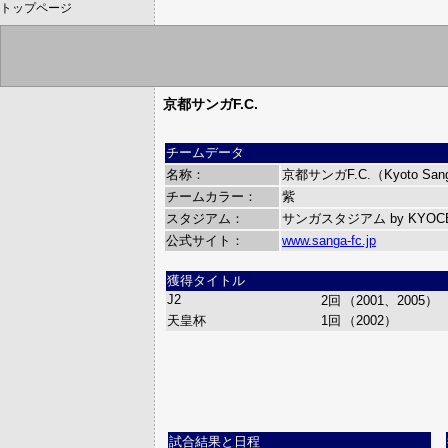
トップページ
京都サンガF.C.
チームデータ
名称：
京都サンガF.C.（Kyoto Sang
チームカラー：
紫
スタジアム：
サンガスタジアム by KYOC
公式サイト：
www.sanga-fc.jp
獲得タイトル
J2
2回
（2001、2005）
天皇杯
1回
（2002）
試合結果と日程