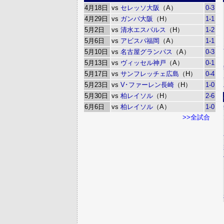
4月18日
vs
セレッソ大阪
（A）
0-3
4月29日
vs
ガンバ大阪
（H）
1-1
5月2日
vs
清水エスパルス
（H）
1-2
5月6日
vs
アビスパ福岡
（A）
1-1
5月10日
vs
名古屋グランパス
（A）
0-3
5月13日
vs
ヴィッセル神戸
（A）
0-1
5月17日
vs
サンフレッチェ広島
（H）
0-4
5月23日
vs
V･ファーレン長崎
（H）
1-0
5月30日
vs
柏レイソル
（H）
2-6
6月6日
vs
柏レイソル
（A）
1-0
>>全試合