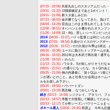
(07/15 - 20:06)
共産丸出しのスタジアムだった・・
(10/31 - 21:10)
J2残留確定まであと1ポイント！
(03/15 - 21:09)
新スタ楽しみだわ
(07/23 - 06:03)
金沢勝てなくなってきた。負けて
(04/04 - 14:28)
宮吉はこのまま埋もれてしまうの
(12/08 - 06:51)
オ○ン○ンとか書かれたオスンフ
(11/26 - 14:09)
J2・9位、苦しいシーズンだった
2014/
(04/30 - 15:07)
バドゥ監督とは何だったの
2013/
(07/01 - 08:54)
久保がスイスのヤングボー
2012/
(10/26 - 10:57)
↓その久保が今季は1得点…
(06/16 - 16:38)
ユースに負けたトップチームがあ
(06/16 - 16:01)
2011年は大木武で再出発！選手
(11/28 - 16:52)
↓↓わらた
(11/13 - 21:31)
↓ワロタ。Sが欲しがりそうだな
(08/01 - 22:51)
↓の通りになったな。カトQのあ
(05/25 - 21:09)
例の内通者に「加トQはいつ首に
ンが遅いとのこと。あと社長だか会長はネーム
ルをお楽しみ下さい。
(05/20 - 19:56)
ハウバートダン
(03/01 - 13:19)
西京極… なつかしいなぁ
続き
(02/13 - 14:58)
シジクレイ、アタリバ、フ
(02/13 - 14:57)
序盤で大怪我して離脱してたから
(02/13 - 12:17)
てか昨シーズンパウリーニョまっ
ボキール星人
(10/04 - 20:45)
田原よ 今年も応