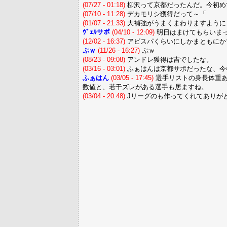
(07/27 - 01:18)
柳沢って京都だったんだ。今初め
(07/10 - 11:28)
デカモリシ獲得だって～「
(01/07 - 21:33)
大補強がうまくまわりますように
ｳﾞｪﾙサポ
(04/10 - 12:09)
明日はまけてもらいま
(12/02 - 16:37)
アビスパくらいにしかまともにか
ぷｗ
(11/26 - 16:27)
ぷｗ
(08/23 - 09:08)
アンドレ獲得は吉でしたな。
(03/16 - 03:01)
ふぁはんは京都サポだったな、今
ふぁはん
(03/05 - 17:45)
選手リストの身長体重あ
数値と、若干ズレがある選手も居ますね。
(03/04 - 20:48)
Jリーグのも作ってくれてありが