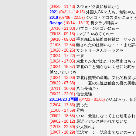
(04/29 - 11:43)
スウォビク夏に移籍かも
2021
(04/11 - 14:13)
外国人GK２人も、無駄やん
2019
(07/06 - 22:57)
ジオゴ・アコスタかにゅぅ
Revigo
(10/14 - 13:13)
糞クラブ呵笑ｗ
(07/16 - 21:03)
パブロ・ジオゴかにゅー
(09/18 - 09:15)
↓マジ？やめてくれー
(09/18 - 09:02)
手倉森氏五輪監督候補に サッカ
(11/08 - 12:54)
離されたのは痛いな・・・まだ諦
(10/28 - 20:25)
サントリーさんチーッスｗ
(10/24 - 17:22)
平泉
(10/24 - 17:05)
東北とか九州あたりの歴史はもっ
(10/24 - 15:57)
東北のこと知らないくせに叱咤か
係ないというw
(10/24 - 13:00)
東北は熊襲の産地。文化的程度も
(08/22 - 07:38)
・・・夏の失速は仙台の夏の風物
(07/11 - 16:06)
八百長仙台～
(06/22 - 22:01)
仙台最強
2011/4/23 J再開
(04/23 - 01:05)
がんばろう、仙
(12/04 - 17:36)
残った
(11/08 - 17:59)
昇格
(09/02 - 18:55)
いや、最近になってまた起用され
(09/02 - 18:12)
最近ソアレス使われてないな
(12/13 - 22:39)
外人獲れよ
(10/07 - 18:29)
宮沢マーシー試合出てないの～？