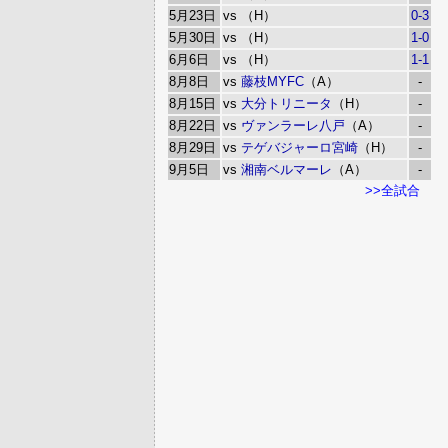
5月23日
vs （H）
0-3
5月30日
vs （H）
1-0
6月6日
vs （H）
1-1
8月8日
vs
藤枝MYFC
（A）
-
8月15日
vs
大分トリニータ
（H）
-
8月22日
vs
ヴァンラーレ八戸
（A）
-
8月29日
vs
テゲバジャーロ宮崎
（H）
-
9月5日
vs
湘南ベルマーレ
（A）
-
>>全試合