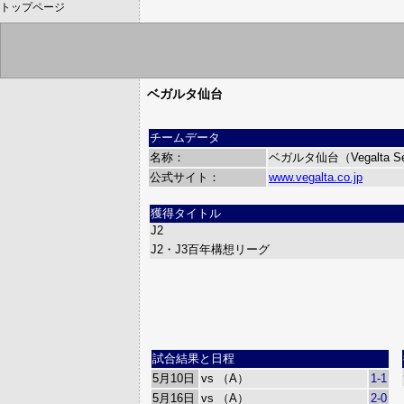
トップページ
ベガルタ仙台
チームデータ
名称：
ベガルタ仙台（Vegalta Se
公式サイト：
www.vegalta.co.jp
獲得タイトル
J2
J2・J3百年構想リーグ
試合結果と日程
5月10日
vs （A）
1-1
5月16日
vs （A）
2-0