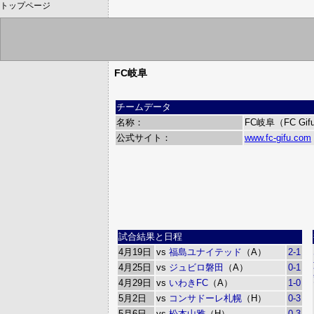
トップページ
FC岐阜
チームデータ
名称：
FC岐阜（FC Gif
公式サイト：
www.fc-gifu.com
試合結果と日程
4月19日
vs
福島ユナイテッド
（A）
2-1
4月25日
vs
ジュビロ磐田
（A）
0-1
4月29日
vs
いわきFC
（A）
1-0
5月2日
vs
コンサドーレ札幌
（H）
0-3
5月6日
vs
松本山雅
（H）
0-3