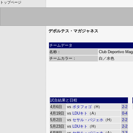
トップページ
デポルテス・マガジャネス
チームデータ
名称：
Club Deportivo Mag
チームカラー：
白／水色
試合結果と日程
4月6日
vs
ボタフォゴ
（H）
2-2
4月19日
vs
LDUキト
（A）
0-4
5月2日
vs
セサル・バジェホ
（H）
2-2
5月23日
vs
LDUキト
（H）
2-2
6月8日
vs
セサル・バジェホ
（A）
2-3