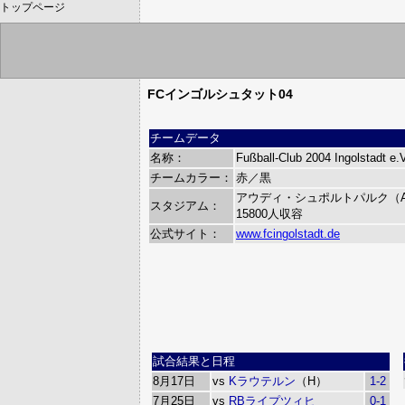
トップページ
FCインゴルシュタット04
チームデータ
名称：
Fußball-Club 2004 Ingolstadt e.
チームカラー：
赤／黒
アウディ・シュポルトパルク（Audi-
スタジアム：
15800人収容
公式サイト：
www.fcingolstadt.de
試合結果と日程
8月17日
vs
Kラウテルン
（H）
1-2
7月25日
vs
RBライプツィヒ
0-1