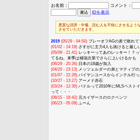
お名前：
コメント：
IDを表示
悪質な誹謗・中傷、読む人を不快にさせるような
させていただきます。
2019
(05/29 - 04:50)
プレーオフAGの差で敗れて
(01/02 - 14:19)
さすがに主力4人も抜けると厳し
(05/09 - 21:41)
レッキーってあのレッキー！？っ
てるね。来季は補強次第でさらに上いけるかも
(08/29 - 20:26)
日本の18歳が加入
(04/20 - 23:13)
メッツェルダーの弟とマティプの
(01/07 - 22:28)
バイヤンユースからインテル行っ
(10/27 - 13:27)
アーメド赤石
(03/24 - 12:30)
バドルって2010年にMLSベス
って・・・
(08/15 - 18:42)
元カイザースのロクベンツ
(06/23 - 05:09)
ふーん