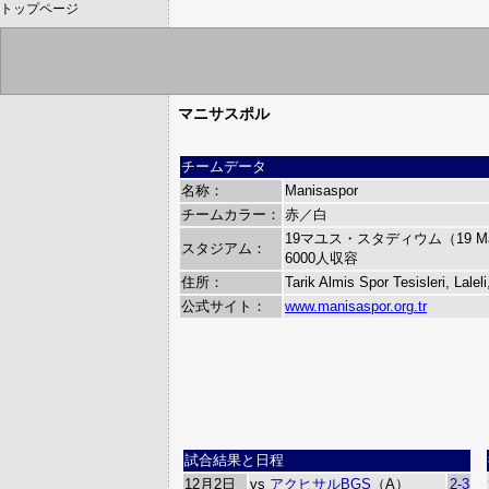
トップページ
マニサスポル
チームデータ
名称：
Manisaspor
チームカラー：
赤／白
19マユス・スタディウム（19 Mayı
スタジアム：
6000人収容
住所：
Tarik Almis Spor Tesisleri, Lale
公式サイト：
www.manisaspor.org.tr
試合結果と日程
12月2日
vs
アクヒサルBGS
（A）
2-3