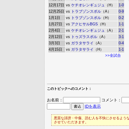
12月17日
vs
ケチオレンギュジュ
（H）
1-0
12月25日
vs
トラブゾンスポル
（A）
0-9
1月1日
vs
トラブゾンスポル
（H）
0-2
1月27日
vs
アクヒサルBGS
（H）
1-1
2月4日
vs
ケチオレンギュジュ
（A）
2-1
2月12日
vs
トゥズラスポル
（A）
3-1
3月3日
vs
ガラタサライ
（A）
0-4
4月15日
vs
ガラタサライ
（H）
1-1
>>全試合
このトピックへのコメント：
お名前：
コメント：
IDを表示
悪質な誹謗・中傷、読む人を不快にさせるような
させていただきます。