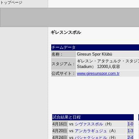
トップページ
ギレスンスポル
チームデータ
名称：
Giresun Spor Klübü
ギレスン・アタテュルク・スタジアム（Gi
スタジアム：
Stadium）
12000人収容
公式サイト：
www.giresunspor.com.tr
試合結果と日程
4月16日
vs
シヴァススポル
（H）
1-0
4月20日
vs
アンカラギュジュ
（A）
1-3
4月24日
vs
バシャクシェヒル
（H）
2-4