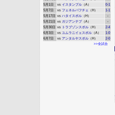
5月1日
vs
イスタンブル
（A）
0-1
5月7日
vs
フェネルバフチェ
（H）
1-1
5月17日
vs
ハタイスポル
（H）
-
5月21日
vs
ガジアンテプ
（A）
-
5月30日
vs
トラブゾンスポル
（H）
2-4
6月3日
vs
ユムラニイェスポル
（A）
1-0
6月7日
vs
アンタルヤスポル
（H）
2-0
>>全試合