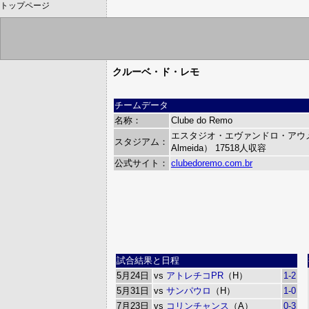
トップページ
クルーベ・ド・レモ
チームデータ
名称：
Clube do Remo
エスタジオ・エヴァンドロ・アウメイダ（
スタジアム：
Almeida）
17518人収容
公式サイト：
clubedoremo.com.br
試合結果と日程
5月24日
vs
アトレチコPR
（H）
1-2
5月31日
vs
サンパウロ
（H）
1-0
7月23日
vs
コリンチャンス
（A）
0-3