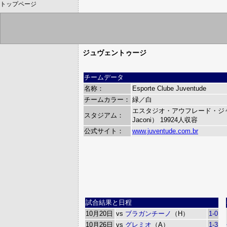
トップページ
ジュヴェントゥージ
チームデータ
名称：
Esporte Clube Juventude
チームカラー：
緑／白
エスタジオ・アウフレード・ジャコーニ
スタジアム：
Jaconi）
19924人収容
公式サイト：
www.juventude.com.br
試合結果と日程
10月20日
vs
ブラガンチーノ
（H）
1-0
10月26日
vs
グレミオ
（A）
1-3