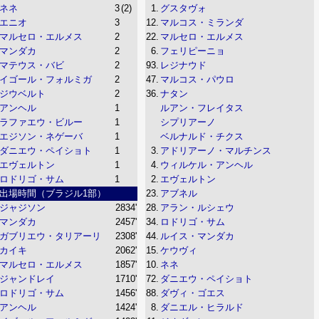
ネネ
3
(2)
1.
グスタヴォ
エニオ
3
12.
マルコス・ミランダ
マルセロ・エルメス
2
22.
マルセロ・エルメス
マンダカ
2
6.
フェリピーニョ
マテウス・バビ
2
93.
レジナウド
イゴール・フォルミガ
2
47.
マルコス・パウロ
ジウベルト
2
36.
ナタン
アンヘル
1
ルアン・フレイタス
ラファエウ・ビルー
1
シプリアーノ
エジソン・ネゲーバ
1
ベルナルド・チクス
ダニエウ・ペイショト
1
3.
アドリアーノ・マルチンス
エヴェルトン
1
4.
ウィルケル・アンヘル
ロドリゴ・サム
1
2.
エヴェルトン
出場時間（ブラジル1部）
23.
アブネル
ジャジソン
2834'
28.
アラン・ルシェウ
マンダカ
2457'
34.
ロドリゴ・サム
ガブリエウ・タリアーリ
2308'
44.
ルイス・マンダカ
カイキ
2062'
15.
ケウヴィ
マルセロ・エルメス
1857'
10.
ネネ
ジャンドレイ
1710'
72.
ダニエウ・ペイショト
ロドリゴ・サム
1456'
88.
ダヴィ・ゴエス
アンヘル
1424'
8.
ダニエル・ヒラルド