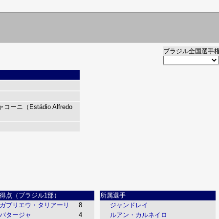
ブラジル全国選手
（Estádio Alfredo
得点（ブラジル1部）
所属選手
ガブリエウ・タリアーリ
8
ジャンドレイ
バタージャ
4
ルアン・カルネイロ