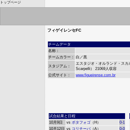
トップページ
フィゲイレンセFC
チームデータ
名称：
チームカラー：
白／黒
エスタジオ・オルランド・スカルペリ（
スタジアム：
Scarpelli）
21069人収容
公式サイト：
www.figueirense.com.br
試合結果と日程
10月9日
vs
ボタフォゴ
（H）
0-1
10月12日
vs
コリチーバ
（A）
0-0