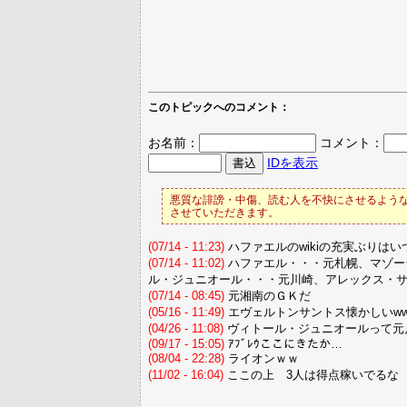
このトピックへのコメント：
お名前：
コメント：
IDを表示
悪質な誹謗・中傷、読む人を不快にさせるような
させていただきます。
(07/14 - 11:23)
ハファエルのwikiの充実ぶりは
(07/14 - 11:02)
ハファエル・・・元札幌、マゾー
ル・ジュニオール・・・元川崎、アレックス・
(07/14 - 08:45)
元湘南のＧＫだ
(05/16 - 11:49)
エヴェルトンサントス懐かしいww
(04/26 - 11:08)
ヴィトール・ジュニオールって元
(09/17 - 15:05)
ｱﾌﾞﾚｳここにきたか…
(08/04 - 22:28)
ライオンｗｗ
(11/02 - 16:04)
ここの上 3人は得点稼いでるな