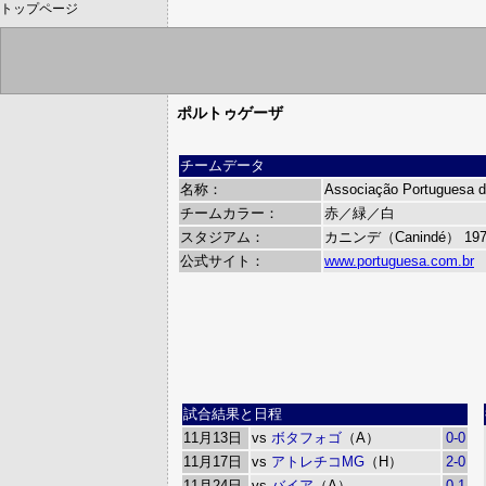
トップページ
ポルトゥゲーザ
チームデータ
名称：
Associação Portuguesa d
チームカラー：
赤／緑／白
スタジアム：
カニンデ（Canindé）
19
公式サイト：
www.portuguesa.com.br
試合結果と日程
11月13日
vs
ボタフォゴ
（A）
0-0
11月17日
vs
アトレチコMG
（H）
2-0
11月24日
vs
バイア
（A）
0-1