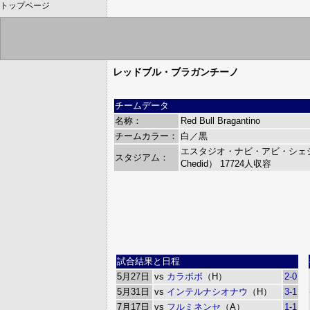
トップページ
レッドブル・ブラガンチーノ
チームデータ
名称：
Red Bull Bragantino
チームカラー：
白／黒
エスタジオ・ナビ・アビ・シェジド（Es
スタジアム：
Chedid）
17724人収容
試合結果と日程
5月27日
vs
カラボボ
（H）
2-0
5月31日
vs
インテルナシオナウ
（H）
3-1
7月17日
vs
フルミネンセ
（A）
1-1