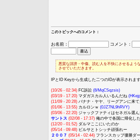
このトピックへのコメント：
お名前：
コメント：
悪質な誹謗・中傷、読む人を不快にさせるような
させていただきます。
IPとID Keyから生成した二つのIDが表示されま
(10/26 - 02:34)
FC訴訟
(8/MqCSqzsis)
(03/19 - 17:20)
マダガスカル人いるんだね
(HKej
(11/09 - 20:28)
バナナ・ヤヤ、リーグアンに来
(01/06 - 13:55)
カルロンｗ
(0JZ7NL9hRVY)
(03/06 - 22:20)
ジャックファティはセネガル選ん
サントス
(02/08 - 17:37)
俺の中で各国に帰化した
(12/20 - 01:52)
ダルマここにいたのか
(05/14 - 09:48)
ビルサとトシッチ頑張れー
２００７
(05/14 - 02:44)
フランスカップ優勝ダ