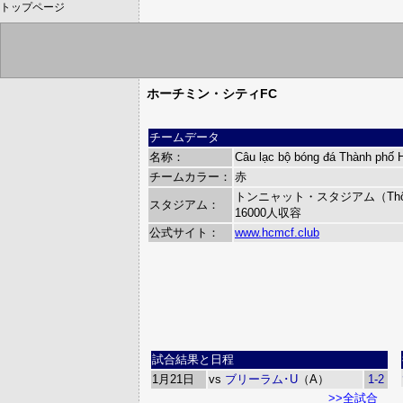
トップページ
ホーチミン・シティFC
チームデータ
名称：
Câu lạc bộ bóng đá Thành phố 
チームカラー：
赤
トンニャット・スタジアム（Thống 
スタジアム：
16000人収容
公式サイト：
www.hcmcf.club
試合結果と日程
1月21日
vs
ブリーラム･U
（A）
1-2
>>全試合