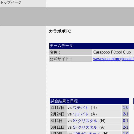
トップページ
カラボボFC
チームデータ
名称：
Carabobo Fútbol Club
公式サイト：
www.vinotintoregionalcf
試合結果と日程
2月17日
vs
ワチパト
（H）
1-0
2月24日
vs
ワチパト
（A）
2-1
3月4日
vs
S･クリスタル
（H）
0-1
3月11日
vs
S･クリスタル
（A）
2-1
4月9日
vs
ブラガンチーノ
（H）
1-0