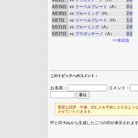
4月15日
vs
リーベルプレート
（A）
0-1
4月30日
vs
ブルーミング
（H）
2-0
5月7日
vs
リーベルプレート
（H）
1-2
5月21日
vs
ブルーミング
（A）
2-0
5月27日
vs
ブラガンチーノ
（A）
0-2
>>全試合
このトピックへのコメント：
お名前：
コメント：
悪質な誹謗・中傷、読む人を不快にさせるような
させていただきます。
IPとID Keyから生成した二つのIDが表示されま