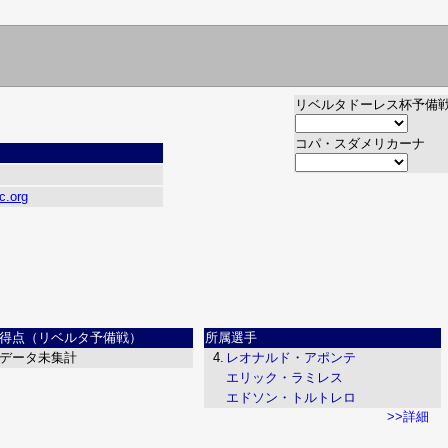
リベルタドーレス杯予備
コパ・スダメリカーナ
c.org
得点（リベルタ予備戦）
所属選手
データ未集計
4.
レオナルド・アポンテ
エリック・ラミレス
エドソン・トルトレロ
>>詳細