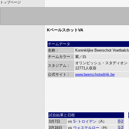
トップページ
KベールスホットVA
チームデータ
名称：
Koninklijke Beerschot Voetbalc
チームカラー：
紫／白
オリンピッシュ・スタディオン（Olym
スタジアム：
12771人収容
公式サイト：
www.beerschotwilrijk.be
試合結果と日程
3月7日
vs
S･トロイデン
（A）
0-2
3月16日
vs
ウェステルロー
（H）
1-2