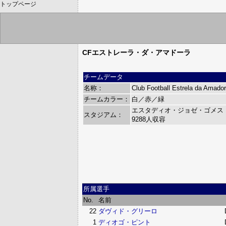
トップページ
CFエストレーラ・ダ・アマドーラ
チームデータ
名称：
Club Football Estrela da Amado
チームカラー：
白／赤／緑
エスタディオ・ジョゼ・ゴメス（Está
スタジアム：
9288人収容
所属選手
No.
名前
22
ダヴィド・グリーロ
1
ディオゴ・ピント