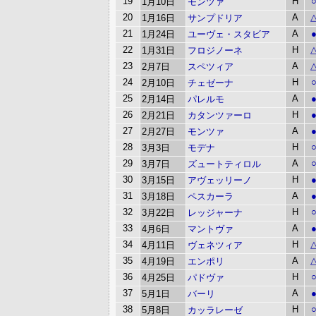
19
H
1月10日
モンツァ
20
A
1月16日
サンプドリア
21
A
1月24日
ユーヴェ・スタビア
22
H
1月31日
フロジノーネ
23
A
2月7日
スペツィア
24
H
2月10日
チェゼーナ
25
A
2月14日
パレルモ
26
H
2月21日
カタンツァーロ
27
A
2月27日
モンツァ
28
H
3月3日
モデナ
29
A
3月7日
ズュートティロル
30
H
3月15日
アヴェッリーノ
31
A
3月18日
ペスカーラ
32
H
3月22日
レッジャーナ
33
A
4月6日
マントヴァ
34
H
4月11日
ヴェネツィア
35
A
4月19日
エンポリ
36
H
4月25日
パドヴァ
37
A
5月1日
バーリ
38
H
5月8日
カッラレーゼ