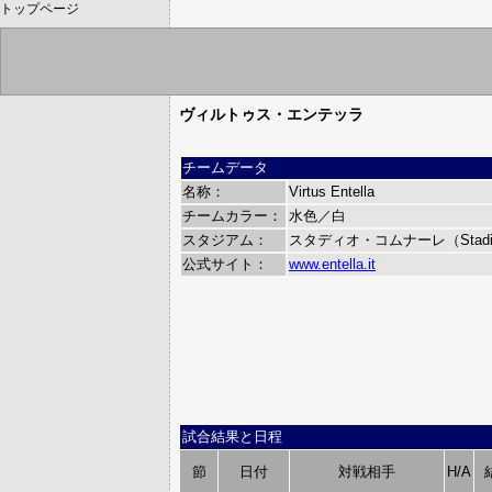
トップページ
ヴィルトゥス・エンテッラ
チームデータ
名称：
Virtus Entella
チームカラー：
水色／白
スタジアム：
スタディオ・コムナーレ（Stadio 
公式サイト：
www.entella.it
試合結果と日程
節
日付
対戦相手
H/A