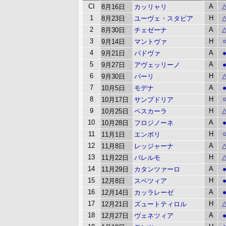
CI
A
8月16日
カッリャリ
1
H
8月23日
ユーヴェ・スタビア
2
A
8月30日
チェゼーナ
3
H
9月14日
マントヴァ
4
A
9月21日
パドヴァ
5
A
9月27日
アヴェッリーノ
6
H
9月30日
バーリ
7
A
10月5日
モデナ
8
H
10月17日
サンプドリア
9
H
10月25日
ペスカーラ
10
A
10月28日
フロジノーネ
11
H
11月1日
エンポリ
12
A
11月8日
レッジャーナ
13
H
11月22日
パレルモ
14
A
11月29日
カタンツァーロ
15
H
12月8日
スペツィア
16
A
12月14日
カッラレーゼ
17
H
12月21日
ズュートティロル
18
A
12月27日
ヴェネツィア