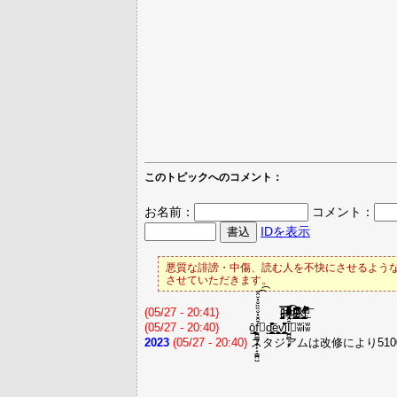
このトピックへのコメント：
お名前：
コメント：
IDを表示
悪質な誹謗・中傷、読む人を不快にさせるような
させていただきます。
(05/27 - 20:41)
j̴̵̵̡͖͕͔̝͉̫̤̼̫̭̱̯ͧ̿ͦͩ̌s̶̵̷̢̖͔̖͒̏ͣ͌ͤͣͫ̊ͪ̏̓ͫ͒̿ͩd̶̲̗̠͙̦̫͚̫̯ͬ̑͂̈̐͂̂ͨͦ͐̽ͅl̷̸̼̙͔͍̜̙͙͚̣̥̰̃̒͊̑͛̓̀͋̆͂̀̚͜k̒̔̽̓̃ͧͭ̕͟҉̭̘̤͍̲̖͎̲̳̖̘̼̘̮̬̟ͅj̎̉ͫ̐̓̉̀̍̊̋̾̇̂͆̚͞
(05/27 - 20:40)
ō̺̪̻̦̝̙̙̝̦̻̪̺f̺̪̻̦̝̙̙̝̦̻̪̺̄̑̆̽̐̏̏̐̽̆̑̄͡͡⃣d̺̪̻̦̝̙̙̝̦̻̪̺̄̑̆̽̐̏̏̐̽̆ē̺̪̻̦̝̙̙̝̦v̺̪̻̦̝̙̙̝̦̻̪̺̄̑̆̽̐̏̏̐̽̆̑̄͡il̺̪̻̦̝̙̄̑̆̽̐̏͡⃣ʬiʬ
2023
(05/27 - 20:40)
スタジアムは改修により5100人収容 http