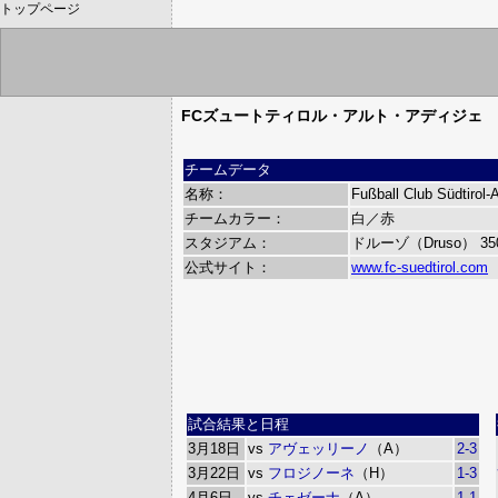
トップページ
FCズュートティロル・アルト・アディジェ
チームデータ
名称：
Fußball Club Südtirol-
チームカラー：
白／赤
スタジアム：
ドルーゾ（Druso）
3
公式サイト：
www.fc-suedtirol.com
試合結果と日程
3月18日
vs
アヴェッリーノ
（A）
2-3
3月22日
vs
フロジノーネ
（H）
1-3
4月6日
vs
チェゼーナ
（A）
1-1