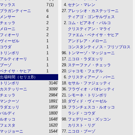
マッラス
7
(1)
4.
セナン・マレン
ブラガンティーニ
6
27.
アレッシオ・カステッリーニ
メンサー
4
ティアゴ・ゴンサルヴェス
チェッラ
2
2.
コム・ビアネイ・バルコ
メローニ
2
クリスティアン・マライ
フィオーリ
2
ファエム・ベナイサ・ヤヒア
ヴィーゼル
1
アンドレア・メローニ
コウダ
1
コンスタンティノス・フリソプロス
トリンボリ
1
96.
トンマーゾ・マッジョーニ
アルティオーリ
1
17.
ニコロ・ラダエッリ
ブーゾ
1
29.
ステーファノ・チェッラ
ベナイサ・ヤヒア
1
20.
ジャコモ・フェデル
出場時間（セリエB）
6.
クリスティアーノ・バーニ
トリンボリ
3146'
18.
セサル・ファジェッティ
カステッリーニ
3099'
36.
フラヴィオ・パオレッティ
チェッラ
2984'
21.
シモーネ・トリンボリ
マンクーソ
1891'
10.
ダヴィド・ヴィーゼル
ラダエッリ
1859'
19.
フランチェスコ・ルオッコ
バルディ
1800'
ラシド・コウダ
ルオッコ
1648'
98.
フェデリーコ・ズッコン
フェスタ
1620'
カリスト・リグ
マッジョーニ
1544'
77.
ニコロ・ブーゾ