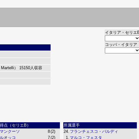
イタリア・セリエ
コッパ・イタリア
rtelli）
15150人収容
得点（セリエB）
所属選手
マンクーソ
8
(2)
24.
フランチェスコ・バルディ
ルオッコ
7
(2)
1.
マルコ・フェスタ