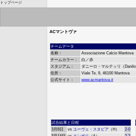
トップページ
ACマントヴァ
チームデータ
名称：
Associazione Calcio Mantova
チームカラー：
白／赤
スタジアム：
ダニーロ・マルテッリ（Danilo Ma
住所：
Viale Te, 9, 46100 Mantova
公式サイト：
www.acmantova.it
試合結果と日程
3月8日
vs
ユーヴェ・スタビア
（H）
2-0
3月14日
vs
エンポリ
（A）
2-2