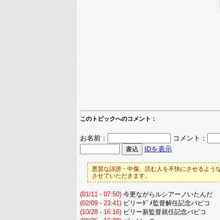
このトピックへのコメント：
お名前：
コメント：
IDを表示
悪質な誹謗・中傷、読む人を不快にさせるような
させていただきます。
(01/11 - 07:50)
今更ながらルシアーノいたんだ
(02/09 - 23:41)
ビリーﾀﾞﾒ監督解任記念パピコ
(10/28 - 16:16)
ビリー新監督就任記念パピコ