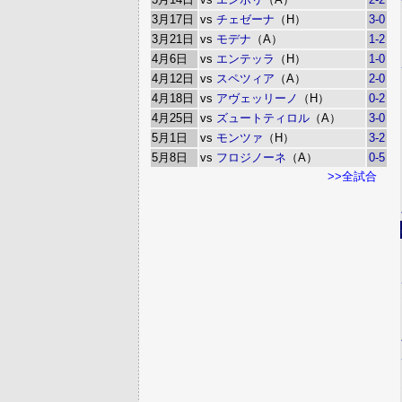
3月17日
vs
チェゼーナ
（H）
3-0
3月21日
vs
モデナ
（A）
1-2
4月6日
vs
エンテッラ
（H）
1-0
4月12日
vs
スペツィア
（A）
2-0
4月18日
vs
アヴェッリーノ
（H）
0-2
4月25日
vs
ズュートティロル
（A）
3-0
5月1日
vs
モンツァ
（H）
3-2
5月8日
vs
フロジノーネ
（A）
0-5
>>全試合