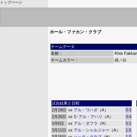
トップページ
ホール・ファカン・クラブ
チームデータ
名称：
Khor Fakkan
チームカラー：
緑／白
試合結果と日程
2月19日
vs
アル・ワハダ
（A）
0-3
2月26日
vs
S･アル・アハリ
（A）
3-4
3月6日
vs
アル・ダフラ
（H）
5-1
3月11日
vs
アル・シャルジャー
（A）
1-5
3月15日
vs
ハッタ・クラブ
（H）
1-0