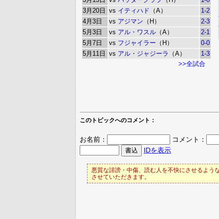
3月20日
vs
イティハド
（A）
1-2
4月3日
vs
アジマン
（H）
2-3
5月3日
vs
アル・ワスル
（A）
2-1
5月7日
vs
フジャイラー
（H）
0-0
5月11日
vs
アル・ジャジーラ
（A）
1-3
>>全試合
このトピックへのコメント：
お名前：
コメント：
IDを表示
悪質な誹謗・中傷、読む人を不快にさせるような
させていただきます。