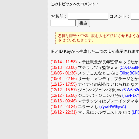
このトピックへのコメント：
お名前：
コメント：
悪質な誹謗・中傷、読む人を不快にさせるような
させていただきます。
IPとID Keyから生成した二つのIDが表示されま
(10/14 - 11:58)
マテは親父が長年監督やってたか
(10/13 - 20:00)
マテラッツィ監督ｗｗ
(C9vDpo8
(10/05 - 01:36)
スッチこんなところに
(00sgBQk6
(10/01 - 22:56)
リーセ、メンディ、ブラージとか
(12/15 - 17:55)
ナイナイのANNでいじられたな
(12/12 - 15:57)
ジェンバジェンバ懐いw
(6jW6m2
(12/12 - 15:50)
ジェンバ・ジェンバだw
(huvF1x
(10/13 - 09:46)
マテラッツィはプレーイングマネ
(10/12 - 23:24)
エラーノも
(7yc/HWf6jwA)
(10/12 - 22:31)
マテ兄にシルヴェストルとは
(LF