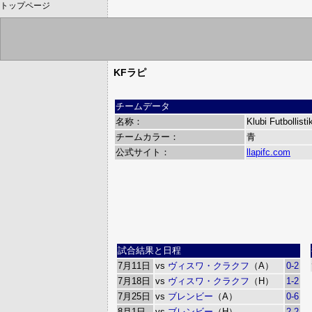
トップページ
KFラピ
チームデータ
名称：
Klubi Futbollisti
チームカラー：
青
公式サイト：
llapifc.com
試合結果と日程
7月11日
vs
ヴィスワ・クラクフ
（A）
0-2
7月18日
vs
ヴィスワ・クラクフ
（H）
1-2
7月25日
vs
ブレンビー
（A）
0-6
8月1日
vs
ブレンビー
（H）
2-2