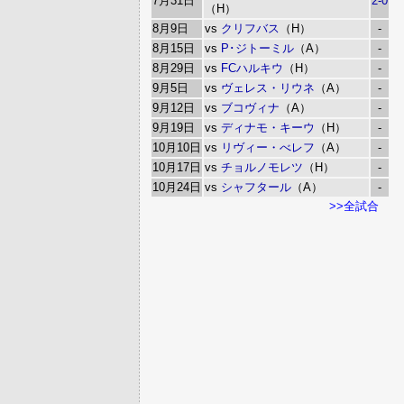
7月31日
2-0
（H）
8月9日
vs
クリフバス
（H）
-
8月15日
vs
P･ジトーミル
（A）
-
8月29日
vs
FCハルキウ
（H）
-
9月5日
vs
ヴェレス・リウネ
（A）
-
9月12日
vs
ブコヴィナ
（A）
-
9月19日
vs
ディナモ・キーウ
（H）
-
10月10日
vs
リヴィー・べレフ
（A）
-
10月17日
vs
チョルノモレツ
（H）
-
10月24日
vs
シャフタール
（A）
-
>>全試合