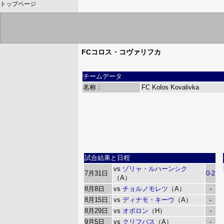
トップページ
FCコロス・コヴァリフカ
チームデータ
名称：
FC Kolos Kovalivka
試合結果と日程
vs
ゾリャ・ルハーンシク
7月31日
0-2
（A）
8月8日
vs
チョルノモレツ
（A）
-
8月15日
vs
ディナモ・キーウ
（A）
-
8月29日
vs
オボロン
（H）
-
9月5日
vs
クリフバス
（A）
-