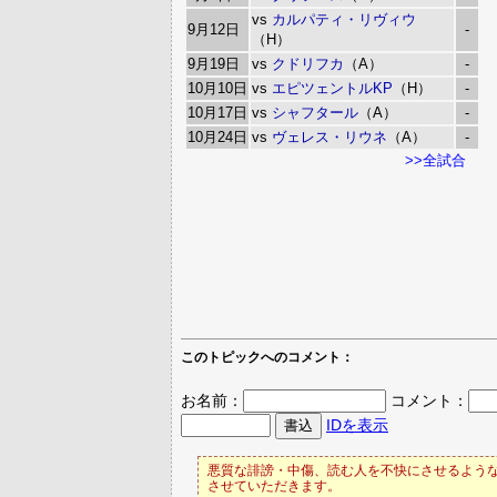
vs
カルパティ・リヴィウ
9月12日
-
（H）
9月19日
vs
クドリフカ
（A）
-
10月10日
vs
エピツェントルKP
（H）
-
10月17日
vs
シャフタール
（A）
-
10月24日
vs
ヴェレス・リウネ
（A）
-
>>全試合
このトピックへのコメント：
お名前：
コメント：
IDを表示
悪質な誹謗・中傷、読む人を不快にさせるような
させていただきます。