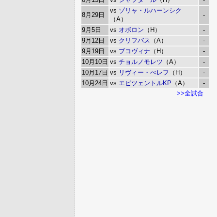
vs
ゾリャ・ルハーンシク
8月29日
-
（A）
9月5日
vs
オボロン
（H）
-
9月12日
vs
クリフバス
（A）
-
9月19日
vs
ブコヴィナ
（H）
-
10月10日
vs
チョルノモレツ
（A）
-
10月17日
vs
リヴィー・べレフ
（H）
-
10月24日
vs
エピツェントルKP
（A）
-
>>全試合