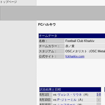
トップページ
FCハルキウ
チームデータ
名称：
Football Club Kharkiv
チームカラー：
赤／黄
スタジアム：
OSCメタリスト（OSC Metal
公式サイト：
fckharkiv.com
試合結果と日程
8月1日
vs
ヴェレス・リウネ
（H）
1-0
8月10日
vs
P･ジトーミル
（A）
-
8月15日
vs
シャフタール
（H）
-