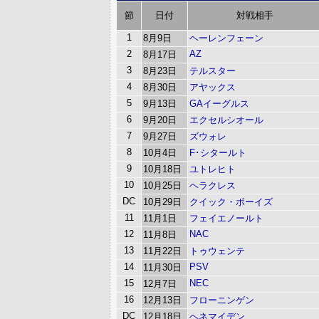
節
日付
対戦相手
1
8月9日
ヘーレンフェーン
2
AZ
8月17日
3
8月23日
テルスター
4
8月30日
アヤックス
5
9月13日
GAイーグルス
6
9月20日
エクセルシオール
7
9月27日
ズウォレ
8
10月4日
F･シタールト
9
10月18日
ユトレヒト
10
10月25日
ヘラクレス
DC
10月29日
クイック・ボーイズ
11
11月1日
フェイエノールト
12
NAC
11月8日
13
11月22日
トゥウェンテ
14
PSV
11月30日
15
NEC
12月7日
16
12月13日
フローニンゲン
DC
12月18日
ヘネマイデン