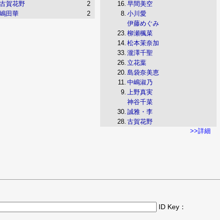
古賀花野
2
16.
早間美空
嶋田華
2
8.
小川愛
伊藤めぐみ
23.
柳瀬楓菜
14.
松本茉奈加
33.
瀧澤千聖
26.
立花葉
20.
島袋奈美恵
11.
中嶋淑乃
9.
上野真実
神谷千菜
30.
誠雅・李
28.
古賀花野
>>詳細
ID Key：