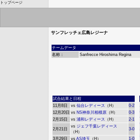
トップページ
サンフレッチェ広島レジーナ
チームデータ
名称：
Sanfrecce Hiroshima Regina
試合結果と日程
11月8日
vs
仙台レディース
（H）
0-2
12月20日
vs
NS神奈川相模原
（H）
0-3
2月15日
vs
浦和レディース
（H）
2-1
vs
ジェフ千葉レディース
2月21日
3-0
（H）
3月29日
vs
AS埼玉
（H）
1-0