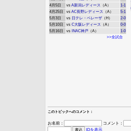
4月5日
vs
A新潟レディース
（A）
1-1
4月25日
vs
AC長野レディース
（A）
5-1
5月3日
vs
日テレ・ベレーザ
（H）
2-0
5月10日
vs
C大阪レディース
（A）
0-0
5月16日
vs
INAC神戸
（A）
1-0
>>全試合
このトピックへのコメント：
お名前：
コメント：
IDを表示