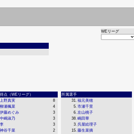
WEリーグ
得点（WEリーグ）
所属選手
上野真実
8
31.
福元美穂
柳瀬楓菜
4
5.
市瀬千里
伊藤めぐみ
3
6.
左山桃子
中嶋淑乃
3
38.
嶋田華
李
3
3.
呉屋絵理子
神谷千菜
2
15.
藤生菜摘