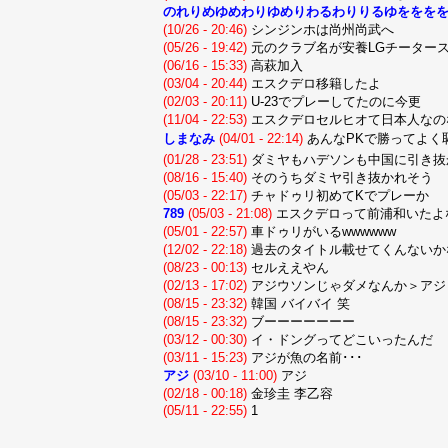
のれりめゆめわりゆめりわるわりりるゆををを
(10/26 - 20:46)
シンジンホは尚州尚武へ
(05/26 - 19:42)
元のクラブ名が安養LGチーター
(06/16 - 15:33)
高萩加入
(03/04 - 20:44)
エスクデロ移籍したよ
(02/03 - 20:11)
U-23でプレーしてたのに今更
(11/04 - 22:53)
エスクデロセルヒオて日本人なの
しまなみ
(04/01 - 22:14)
あんなPKで勝ってよく
(01/28 - 23:51)
ダミヤもハデソンも中国に引き抜
(08/16 - 15:40)
そのうちダミヤ引き抜かれそう
(05/03 - 22:17)
チャドゥリ初めてKでプレーか
789
(05/03 - 21:08)
エスクデロって前浦和いたよ
(05/01 - 22:57)
車ドゥリがいるwwwwww
(12/02 - 22:18)
過去のタイトル載せてくんないか
(08/23 - 00:13)
セルええやん
(02/13 - 17:02)
アジウソンじゃダメなんか＞アジ
(08/15 - 23:32)
韓国 バイバイ 笑
(08/15 - 23:32)
ブーーーーーーー
(03/12 - 00:30)
イ・ドングってどこいったんだ
(03/11 - 15:23)
アジが魚の名前･･･
アジ
(03/10 - 11:00)
アジ
(02/18 - 00:18)
金珍圭 李乙容
(05/11 - 22:55)
1