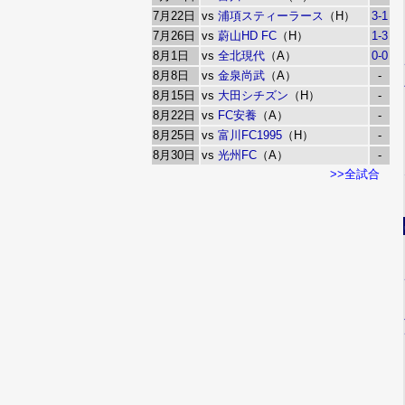
7月22日
vs
浦項スティーラース
（H）
3-1
7月26日
vs
蔚山HD FC
（H）
1-3
8月1日
vs
全北現代
（A）
0-0
8月8日
vs
金泉尚武
（A）
-
8月15日
vs
大田シチズン
（H）
-
8月22日
vs
FC安養
（A）
-
8月25日
vs
富川FC1995
（H）
-
8月30日
vs
光州FC
（A）
-
>>全試合