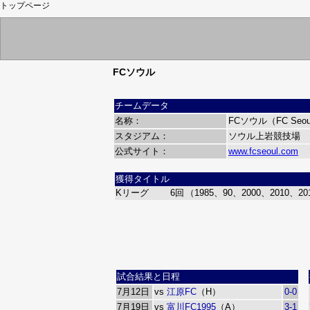
トップページ
FCソウル
チームデータ
名称：
FCソウル（FC Seou
スタジアム：
ソウル上岩競技場
公式サイト：
www.fcseoul.com
獲得タイトル
Kリーグ
6回
（1985、90、2000、2010、20
試合結果と日程
7月12日
vs
江原FC
（H）
0-0
7月19日
vs
富川FC1995
（A）
3-1