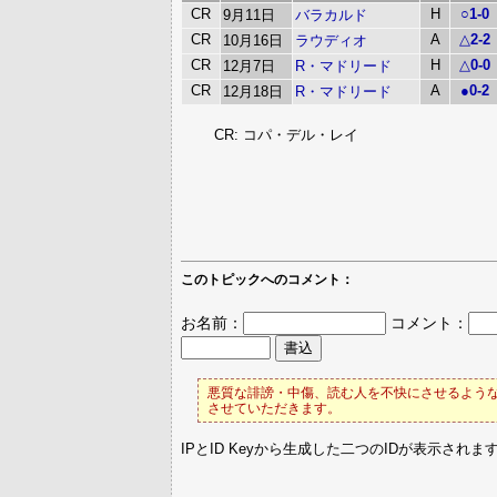
CR
H
○
1-0
9月11日
バラカルド
CR
A
△
2-2
10月16日
ラウディオ
CR
H
△
0-0
12月7日
R・マドリード
CR
A
●
0-2
12月18日
R・マドリード
CR: コパ・デル・レイ
このトピックへのコメント：
お名前：
コメント：
悪質な誹謗・中傷、読む人を不快にさせるような
させていただきます。
IPとID Keyから生成した二つのIDが表示されま