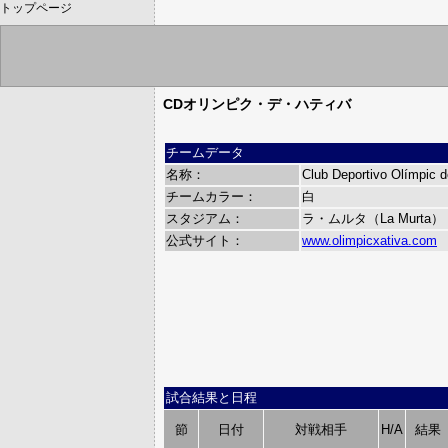
トップページ
CDオリンピク・デ・ハティバ
チームデータ
名称：
Club Deportivo Olímpic d
チームカラー：
白
スタジアム：
ラ・ムルタ（La Murta）
公式サイト：
www.olimpicxativa.com
試合結果と日程
節
日付
対戦相手
H/A
結果