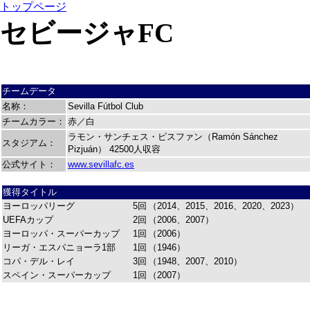
トップページ
セビージャFC
チームデータ
名称：
Sevilla Fútbol Club
チームカラー：
赤／白
ラモン・サンチェス・ピスファン（Ramón Sánchez
スタジアム：
Pizjuán）
42500人収容
公式サイト：
www.sevillafc.es
獲得タイトル
ヨーロッパリーグ
5回
（2014、2015、2016、2020、2023）
UEFAカップ
2回
（2006、2007）
ヨーロッパ・スーパーカップ
1回
（2006）
リーガ・エスパニョーラ1部
1回
（1946）
コパ・デル・レイ
3回
（1948、2007、2010）
スペイン・スーパーカップ
1回
（2007）