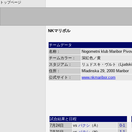
トップページ
NKマリボル
チームデータ
名称：
Nogometni klub Maribor Pivo
チームカラー：
深紅色／黄
スタジアム：
リュドスキ・ヴルト（Ljudski 
住所：
Mladinska 29, 2000 Maribor
公式サイト：
www.nkmaribor.com
試合結果と日程
7月24日
vs
パクシ
（A）
0-1
7月31日
vs
パクシ
（H）
1-1