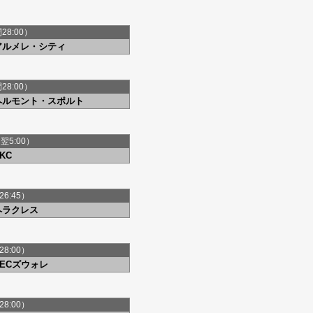
間28:00）
アルメレ・シティ
間28:00）
ヘルモント・スポルト
間翌5:00）
KC
26:45）
ヘラクレス
28:00）
PECズウォレ
28:00）