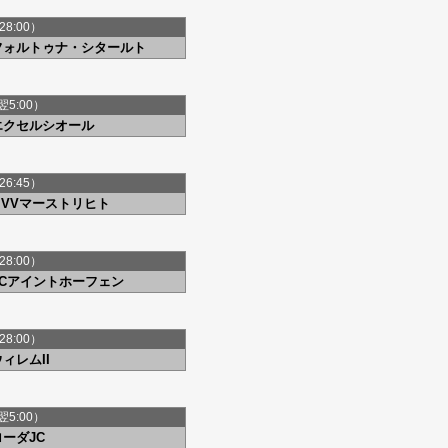
28:00）
フォルトゥナ・シタールト
翌5:00）
エクセルシオール
26:45）
MVVマーストリヒト
28:00）
FCアイントホーフェン
28:00）
ィレムII
翌5:00）
ローダJC