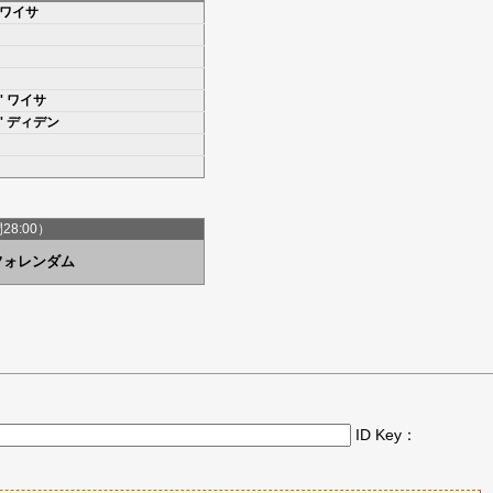
' ワイサ
7' ワイサ
2' ディデン
間28:00）
フォレンダム
ID Key：