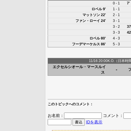
0 - 1
7
ロベル
9'
1 - 1
マットソン
22'
2 - 1
ファン・ローイ
24'
3 - 1
3 - 2
3
3 - 3
4
ロベル
80'
4 - 3
フーデマーケルス
86'
5 - 3
11/16 20:00K.O.（日本時
エクセルシオール・マースルイ
-
ス
このトピックへのコメント：
お名前：
コメント：
IDを表示