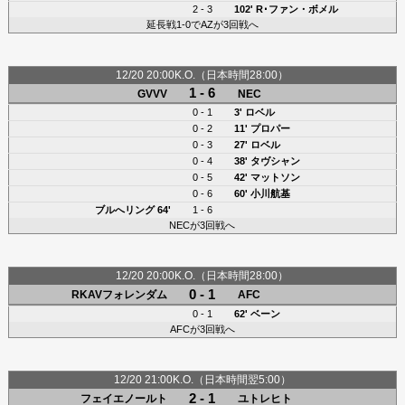
2 - 3
102'
R･ファン・ボメル
延長戦1-0でAZが3回戦へ
12/20 20:00K.O.（日本時間28:00）
1 - 6
GVVV
NEC
0 - 1
3'
ロベル
0 - 2
11'
プロパー
0 - 3
27'
ロベル
0 - 4
38'
タヴシャン
0 - 5
42'
マットソン
0 - 6
60'
小川航基
ブルへリング 64'
1 - 6
NECが3回戦へ
12/20 20:00K.O.（日本時間28:00）
0 - 1
RKAVフォレンダム
AFC
0 - 1
62' ベーン
AFCが3回戦へ
12/20 21:00K.O.（日本時間翌5:00）
2 - 1
フェイエノールト
ユトレヒト