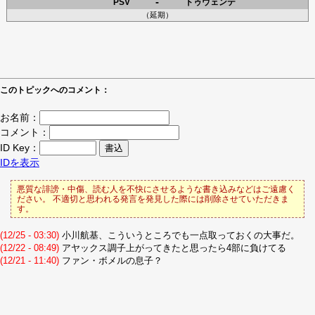
-
PSV
トゥウェンテ
（延期）
このトピックへのコメント：
お名前：
コメント：
ID Key：
IDを表示
悪質な誹謗・中傷、読む人を不快にさせるような書き込みなどはご遠慮く
ださい。 不適切と思われる発言を発見した際には削除させていただきま
す。
(12/25 - 03:30)
小川航基、こういうところでも一点取っておくの大事だ。
(12/22 - 08:49)
アヤックス調子上がってきたと思ったら4部に負けてる
(12/21 - 11:40)
ファン・ボメルの息子？