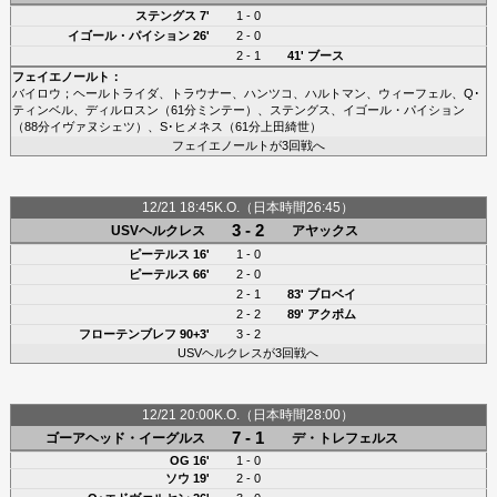
ステングス
7'
1 - 0
イゴール・パイション
26'
2 - 0
2 - 1
41'
ブース
フェイエノールト
：
バイロウ
；
ヘールトライダ
、
トラウナー
、
ハンツコ
、
ハルトマン
、
ウィーフェル
、
Q･
ティンベル
、
ディルロスン
（61分
ミンテー
）、
ステングス
、
イゴール・パイション
（88分
イヴァヌシェツ
）、
S･ヒメネス
（61分
上田綺世
）
フェイエノールトが3回戦へ
12/21 18:45K.O.（日本時間26:45）
3 - 2
USVヘルクレス
アヤックス
ピーテルス 16'
1 - 0
ピーテルス 66'
2 - 0
2 - 1
83'
ブロベイ
2 - 2
89'
アクポム
フローテンブレフ 90+3'
3 - 2
USVヘルクレスが3回戦へ
12/21 20:00K.O.（日本時間28:00）
7 - 1
ゴーアヘッド・イーグルス
デ・トレフェルス
OG 16'
1 - 0
ソウ
19'
2 - 0