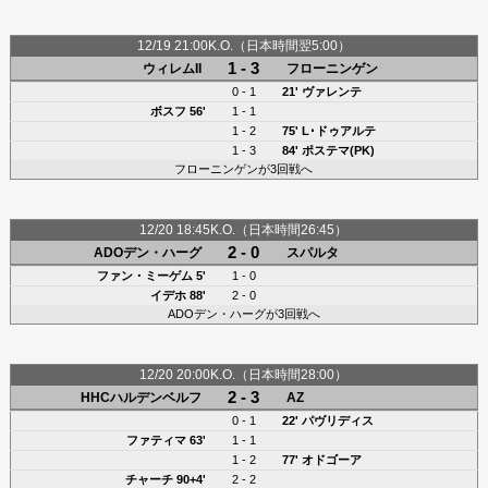
12/19 21:00K.O.（日本時間翌5:00）
1 - 3
ウィレムII
フローニンゲン
0 - 1
21'
ヴァレンテ
ボスフ 56'
1 - 1
1 - 2
75'
L･ドゥアルテ
1 - 3
84'
ポステマ(PK)
フローニンゲンが3回戦へ
12/20 18:45K.O.（日本時間26:45）
2 - 0
ADOデン・ハーグ
スパルタ
ファン・ミーゲム 5'
1 - 0
イデホ 88'
2 - 0
ADOデン・ハーグが3回戦へ
12/20 20:00K.O.（日本時間28:00）
2 - 3
HHCハルデンベルフ
AZ
0 - 1
22'
パヴリディス
ファティマ 63'
1 - 1
1 - 2
77'
オドゴーア
チャーチ 90+4'
2 - 2