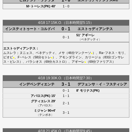
M･トーレス(PK)
40'
1 - 0
4/18 17:15K.O.（日本時間翌5:15）
0 - 1
インスティトゥート・コルドバ
エストゥディアンテス
51'
アギーレ
0 - 1
（
ベネデッティ
）
エストゥディアンテス
：
ムスレラ
；
ヌニェス
、
ベネデッティ
、
メサ
（46分
マンクーソ
）、
Ra･フネス・モリ
、
■
ピオビ
、
F･ペレス
（58分
セトレ
）、
アモンダライン
、
カリージョ
（83分
ゴンサレ
■
■
ス・ピレス
）、
パラシオス
（69分
カストロ
）、
アギーレ
（69分
ファリアス
）
■
4/18 19:30K.O.（日本時間翌7:30）
3 - 1
インデペンディエンテ
デフェンサ・イ・フスティシア
0 - 1
8'
モリナス(PK)
アバロス(PK)
15'
1 - 1
グティエレス
29'
2 - 1
（
アバロス
）
ミジャン
90+4'
3 - 1
（
テンポネ
）
4/18 21:45K.O.（日本時間翌9:45）