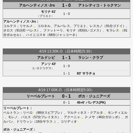
1 - 0
アルヘンティノス･Jrs
アトレティコ・トゥクマン
モリナ
61'
1 - 0
（
プリエト
）
アルヘンティノス･Jrs
：
コルテス
；
リケルメ
、
コロネル
、
アルバレス
、
プリエト
、
レスカノ
（91分
ゴドイ
）、
■
オロス
（91分
E･ペレス
）、
ファットーリ
、
モリナ
（83分
L･ゴメス
）、
モラレス
（91
■
分
ポルセル
）、
ハイニコスキ
（68分
ジャッコーネ
）
4/19 13:30K.O.（日本時間25:30）
1 - 1
アルドシビ
ラシン・クラブ
アンソ
43'
1 - 0
（
L･ロドリゲス
）
1 - 1
83'
サラチョ
4/19 17:00K.O.（日本時間翌5:00）
0 - 1
リーベルプレート
ボカ・ジュニアーズ
0 - 1
45+6'
パレデス(PK)
リーベルプレート
：
ベルトラン
；
リベロ
（88分
スビアブレ
）、
マルティネス・クアルタ
、
モンティエル
■
■
、
モレノ
、
パエス
（57分
フレイタス
）、
アクーニャ
、
J･メサ
（46分
ガロッポ
）、
ガ
■
■
ルバン
、
ドリウッシ
（18分
サラス
）、
コリディオ
■
■
ボカ・ジュニアーズ
：