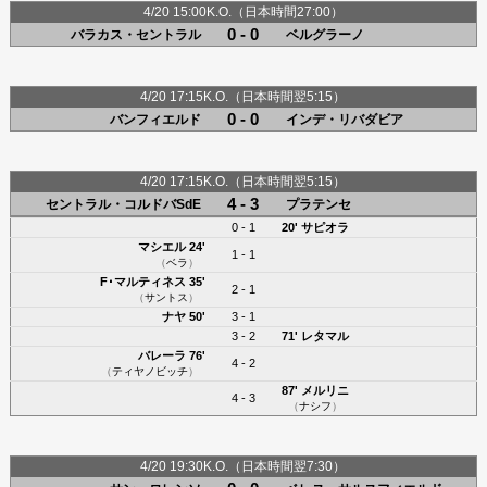
4/20 15:00K.O.（日本時間27:00）
0 - 0
バラカス・セントラル
ベルグラーノ
4/20 17:15K.O.（日本時間翌5:15）
0 - 0
バンフィエルド
インデ・リバダビア
4/20 17:15K.O.（日本時間翌5:15）
4 - 3
セントラル・コルドバSdE
プラテンセ
0 - 1
20'
サピオラ
マシエル
24'
1 - 1
（
ベラ
）
F･マルティネス
35'
2 - 1
（
サントス
）
ナヤ
50'
3 - 1
3 - 2
71'
レタマル
バレーラ
76'
4 - 2
（
ティヤノビッチ
）
87'
メルリニ
4 - 3
（
ナシフ
）
4/20 19:30K.O.（日本時間翌7:30）