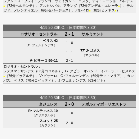
レアンドロ・ブレイ
；
ブランコ
、
ウェイガント
、
コスタ
、
ディ・ロージョ
、
パレデス
（72分
ベルモンテ
）、
アスカシバル
、
アランダ
（72分
アンデル・エレーラ
）、
デル
■
■
ガド
、
メレンティエル
（69分
セバージョス
）、
バレイロ
（82分
ヒメネス
）
■
■
4/19 20:30K.O.（日本時間翌8:30）
2 - 1
ロサリオ・セントラル
サルミエント
ベリス
42'
1 - 0
（
G･フェルナンデス
）
77'
J･ゴメス
1 - 1
（
マラベル
）
V･ピサーロ
90+11'
2 - 1
ロサリオ・セントラル
：
レデスマ
；
サンデス
（63分
コロネル
）、
G･アビラ
、
オバンド
、
イバーラ
、
E･ヒメネス
（76分
ドゥアルテ
）、
V･ピサーロ
、
G･フェルナンデス
（69分
ディ・マリア
）、
カン
■
パス
、
ベリス
（70分
コペッティ
）、
J･フェルナンデス
（63分
ソト
）
4/19 20:30K.O.（日本時間翌8:30）
2 - 0
タジェレス
デポルティボ・リエストラ
R･マルティネス
10'
1 - 0
（
クリスタルド
）
スコット
25'
2 - 0
（
カタラン
）