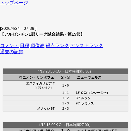
トップページ
[2026/4/24 - 07:36 ]
【アルゼンチン1部リーグ試合結果 - 第15節】
コメント
日程
順位表
得点ランク
アシストランク
過去の記録
4/17 20:30K.O.（日本時間翌8:30）
2 - 3
ウニオン・サンタフェ
ニューウェルス
エスティガリビア
4'
1 - 0
（
パラシオス
）
1 - 1
13'
OG(マンシージャ)
1 - 2
38'
ルッソ
1 - 3
76'
ラミレス
メノッシ
87'
2 - 3
4/18 15:00K.O.（日本時間27:00）
1 - 0
ヒムナシア・ラプラタ
エストゥディアンテスRC