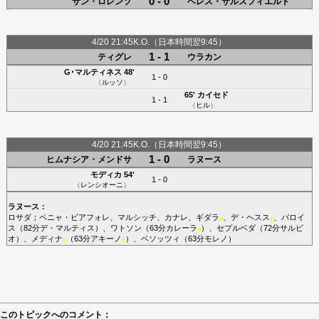
0 - 0
サン・ロレンソ
ベレス・サルスフィエルド
4/20 21:45K.O.（日本時間翌9:45）
1 - 1
ティグレ
ウラカン
G･マルティネス
48'
1 - 0
（
ルッソ
）
65'
カイセド
1 - 1
（
ヒル
）
4/20 21:45K.O.（日本時間翌9:45）
1 - 0
ヒムナシア・メンドサ
ラヌース
モディカ
54'
1 - 0
（
レンシオーニ
）
ラヌース
：
ロサダ
；
ペニャ・ビアフォレ
、
マルシッチ
、
カナレ
、
ギダラ
、
デ・ヘスス
、
バロイ
■
■
ス
（82分
デ・マルティス
）、
ワトソン
（63分
カレーラ
）、
セプルベダ
（72分
サルビ
■
オ
）、
メディナ
（63分
アキーノ
）、
ベソッツィ
（63分
モレノ
）
■
■
このトピックへのコメント：