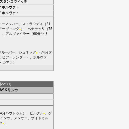
スタンコヴィッチ
'
ホルヴァト
'
ホルヴァト
ューマッハー
、
ストラウディ
（21
アーヴィング
）、
ベナテッリ
（75
■
）、
アルヴァイラー
（60分
ヤリ
グルーバー
、
シュネッグ
（74分
ダ
■
分
ヒアーレンダー
）、
ホルヴァ
A･カマラ
）
間22:30）
LASKリンツ
4分
ハウドゥム
）、
ピルクル
、
ゲ
■
インツ
、
メンサー
、
ザイドゥル
ク
）
■