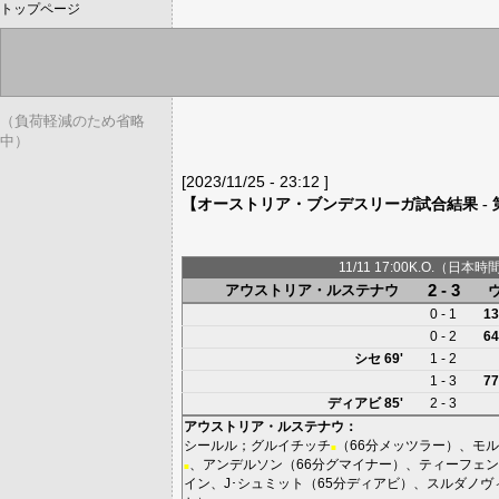
トップページ
（負荷軽減のため省略
中）
[2023/11/25 - 23:12 ]
【オーストリア・ブンデスリーガ試合結果 - 
11/11 17:00K.O.（日本時
2 - 3
アウストリア・ルステナウ
0 - 1
13
0 - 2
64
シセ
69'
1 - 2
1 - 3
77
ディアビ
85'
2 - 3
アウストリア・ルステナウ
：
シールル
；
グルイチッチ
（66分
メッツラー
）、
モル
■
、
アンデルソン
（66分
グマイナー
）、
ティーフェン
■
イン
、
J･シュミット
（65分
ディアビ
）、
スルダノヴ