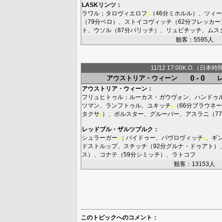
LASKリンツ
：
ラワル
；
タロヴィエロフ
（46分
ミホルル
）、
ツィー
■
（79分
ベロ
）、
ストイコヴィッチ
（62分
フレッカー
ト
、
ウソル
（87分
バリッチ
）、
リュビチッチ
、
ムス
観客：5595人
11/12 17:00K.O.（日本時
0 - 0
アウストリア・ウィーン
アウストリア・ウィーン
：
フリュヒトゥル
；
ルーカス・ガウヴォン
、
ハンドゥ
ツマン
、
ランフトゥル
、
ユキッチ
（66分
ブラウネー
■
タクサ
）、
ポルスター
、
グルーバー
、
アスラニ
（7
■
レッドブル・ザルツブルク
：
シュラーガー
；
バイドゥー
、
パヴロヴィッチ
、
ギ
■
■
ドストルップ
、
スチッチ
（92分
グルナ・ドゥアト
）
ス
）、
コナテ
（59分
シミッチ
）、
ラトコフ
観客：13153人
このトピックへのコメント：