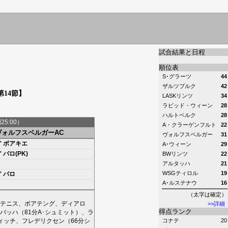
試合結果と日程
順位表
S･グラーツ
44
ザルツブルク
42
第14節】
LASKリンツ
34
ラピッド・ウィーン
28
ハルトベルク
28
間25:00）
A・クラーゲンフルト
22
ヴォルフスベルガーAC
ヴォルフスベルガー
31
'
ボアキエ
A･ウィーン
29
'
バロ(PK)
BWリンツ
22
アルタッハ
21
WSGティロル
19
'
バロ
A･ルステナウ
16
（太字は確定）
テニス
、
ボアテング
、
ディアロ
>>詳細
得点ランク
バッハ
（81分
A･シュミット
）、
ラ
ィッチ
、
フレデリクセン
（66分
シ
コナテ
20