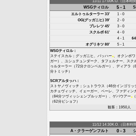
11/11 17:00K.O.（日本時
5 - 1
WSGティロル
エルトゥルターラー
33'
1 - 0
OG(グッガニヒ)
39'
2 - 0
プレレツ
45'
3 - 0
スクルボ
61'
4 - 0
4 - 1
64
オグリネツ
80'
5 - 1
WSGティロル
：
ステイスカル
；
グッガニヒ
、
バッハー
、
オクンボワ
■
ガー
）、
ユシュテュンダーク
、
タフェルナー
、
スク
ゥルターラー
（72分
クロンベルガー
）、
ディアラ
（
分
トミッチ
）
SCRアルタッハ
：
ストヤノヴィッチ
；
シュトラウス
（46分
インゴリッ
カチェヴィッチ
、
イェーガー
、
ベーレ
、
ファディン
（84分
ツヴィッシェンブルッガー
）、
ゲバウアー
（
■
（62分
ビショフ
）
観客：1950人
11/12 14:30K.O.（日本時
0 - 3
A・クラーゲンフルト