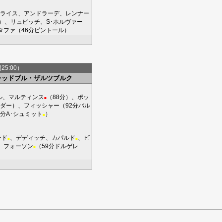
ライス
、
アンドラーデ
、
レンナー
）、
リュビッチ
、
S･ホルヴァー
タファ
（46分
ピントール
）
間25:00）
レッドブル・ザルツブルク
ル
、
マルティンス
（88分）、
ポッ
■
ダー
）、
フィッシャー
（92分
バル
7分
A･シュミット
）
■
ンド
、
デディッチ
、
カパルド
、
ビ
■
■
、
フォーソン
（59分
ドルゲレ
■