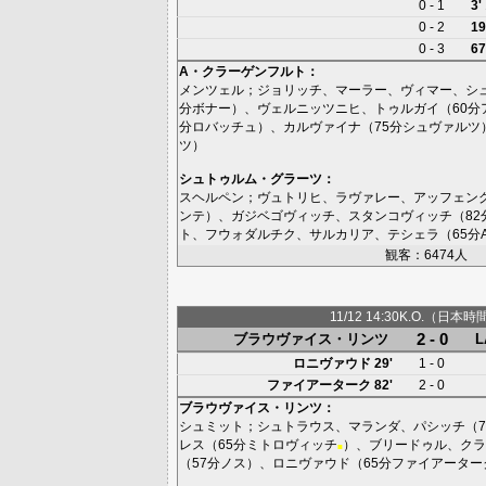
0 - 1
3'
0 - 2
19
0 - 3
67
A・クラーゲンフルト
：
メンツェル
；
ジョリッチ
、
マーラー
、
ヴィマー
、
シ
分
ボナー
）、
ヴェルニッツニヒ
、
トゥルガイ
（60分
分
ロバッチュ
）、
カルヴァイナ
（75分
シュヴァルツ
ツ
）
シュトゥルム・グラーツ
：
スヘルペン
；
ヴュトリヒ
、
ラヴァレー
、
アッフェン
ンテ
）、
ガジベゴヴィッチ
、
スタンコヴィッチ
（82
ト
、
フウォダルチク
、
サルカリア
、
テシェラ
（65分
観客：6474人
11/12 14:30K.O.（日本時
2 - 0
ブラウヴァイス・リンツ
ロニヴァウド
29'
1 - 0
ファイアーターク
82'
2 - 0
ブラウヴァイス・リンツ
：
シュミット
；
シュトラウス
、
マランダ
、
パシッチ
（7
レス
（65分
ミトロヴィッチ
）、
ブリードゥル
、
クラ
■
（57分
ノス
）、
ロニヴァウド
（65分
ファイアーター