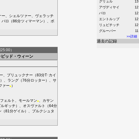
グリュル
13
アヴディヤイ
12
バロ
12
ナー
、
シェルツァー
、
ヴェラッチ
エントルップ
12
、
バロ
（86分
ツィマーマン
）、
ボ
リュビチッチ
12
グルーバー
11
>>詳細
過去の記録
間25:00）
ラピッド・ウィーン
ー
、
ブリュックナー
（83分
T･カイ
）、
ラング
（76分
ロッター
）、
サ
ファー
）
■
フェルト
、
モールマン
、
カサン
■
グルギッチ
）、
オスヴァルト
（64分
ン
（81分
ゲイル
）、
ブルクシュタ