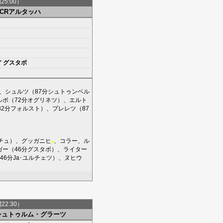
間25:00）
SCRアルタッハ
'
グスタボ
、
シュルツ
（87分
シュトゥンベル
ルボ
（72分
オグリネツ
）、
エルト
82分
フォルスト
）、
プレレツ
（87
チュ
）、
グッガニヒ
、
コラー
、
ル
■
ガー
（46分
グスタボ
）、
ライター
46分
Ja･ユルチェツ
）、
ヌヒウ
間22:30）
シュトゥルム・グラーツ