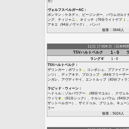
セ
）
ヴォルフスベルガーAC
：
ボンマン
；
ケネディ
、
ピージンガー
、
バウムガルト
ング
、
ティジャニ
、
オミッチ
（76分
ライトゲプ
）
■
■
アキエ
（94分
ノヴァク
）、
バンバ
観客：3848人
11/11 17:00K.O.（日本時
1 - 0
TSVハルトベルク
ラング
6'
1 - 0
TSVハルトベルク
：
ザリンガー
；
ボワット
、
コンポシュ
、
プファイファ
■
ンツ
）、
ディアキテ
、
プロコップ
（64分
フリーザー
■
ンガレ
、
アヴディヤイ
、
エントルップ
（83分
フィラ
ラピッド・ウィーン
：
ヘドゥル
；
ゾルバウアー
（88分
マユル
）、
クヴェル
■
ウィリオ
（81分
シック
）、
ケルシュバウム
（64分
■
ザットベルガー
）、
ザイドゥル
、
グリュル
、
キュー
ラー
観客：5024人