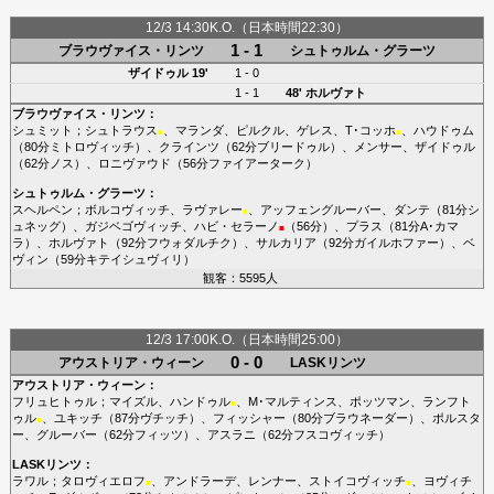
12/3 14:30K.O.（日本時間22:30）
1 - 1
ブラウヴァイス・リンツ
シュトゥルム・グラーツ
ザイドゥル
19'
1 - 0
1 - 1
48'
ホルヴァト
ブラウヴァイス・リンツ
：
シュミット
；
シュトラウス
、
マランダ
、
ピルクル
、
ゲレス
、
T･コッホ
、
ハウドゥム
■
■
（80分
ミトロヴィッチ
）、
クラインツ
（62分
ブリードゥル
）、
メンサー
、
ザイドゥル
（62分
ノス
）、
ロニヴァウド
（56分
ファイアーターク
）
シュトゥルム・グラーツ
：
スヘルペン
；
ボルコヴィッチ
、
ラヴァレー
、
アッフェングルーバー
、
ダンテ
（81分
シ
■
ュネッグ
）、
ガジベゴヴィッチ
、
ハビ・セラーノ
（56分）、
プラス
（81分
A･カマ
■
ラ
）、
ホルヴァト
（92分
フウォダルチク
）、
サルカリア
（92分
ガイルホファー
）、
ベ
ヴィン
（59分
キテイシュヴィリ
）
観客：5595人
12/3 17:00K.O.（日本時間25:00）
0 - 0
アウストリア・ウィーン
LASKリンツ
アウストリア・ウィーン
：
フリュヒトゥル
；
マイズル
、
ハンドゥル
、
M･マルティンス
、
ポッツマン
、
ランフト
■
ゥル
、
ユキッチ
（87分
ヴチッチ
）、
フィッシャー
（80分
ブラウネーダー
）、
ポルスタ
■
ー
、
グルーバー
（62分
フィッツ
）、
アスラニ
（62分
フスコヴィッチ
）
LASKリンツ
：
ラワル
；
タロヴィエロフ
、
アンドラーデ
、
レンナー
、
ストイコヴィッチ
、
ヨヴィチ
■
■