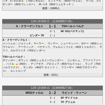
ッチ
、
E･ダルボエ
（73分
ミホルル
）、
ピントール
（85分
ハヴェル
）、
ウソル
、
ゴイ
■
■
ギンガー
（80分
フレッカー
）、
M･コネ
（80分
リュビチッチ
）
■
観客：10689人
12/4 19:00K.O.（日本時間27:00）
1 - 1
A・クラーゲンフルト
TSVハルトベルク
0 - 1
56'
OG(ベナテッリ)
ビンダー
79'
1 - 1
A・クラーゲンフルト
：
メンツェル
；
ジョリッチ
、
マーラー
、
ヴィマー
、
シューマッハー
、
ボナー
（60分
シュ
■
ヴァルツ
）、
アーヴィング
、
ベナテッリ
、
ヴェルニッツニヒ
（46分
トゥルガイ
）、
ヤ
■
リツ
、
カルヴァイナ
（74分
ビンダー
）
TSVハルトベルク
：
ザリンガー
；
ボワット
（56分
シュタインヴェンダー
）、
コンポシュ
、
プファイファー
、
ハイル
（66分）、
ディアキテ
、
プロコップ
（46分
ウルドゥル
）、
ラング
（70分
■
■
■
■
ハルヴァクス
）、
サンガレ
（46分
T･カインツ
）、
フリーザー
（46分
プロヴィデン
■
ス
）、
エントルップ
観客：623人
12/5 19:00K.O.（日本時間27:00）
1 - 2
WSGティロル
ラピッド・ウィーン
0 - 1
50'
ザイドゥル
0 - 2
74'
グリュル