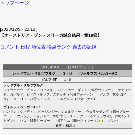
トップページ
[2023/12/9 - 22:12 ]
【オーストリア・ブンデスリーガ試合結果 - 第16節】
コメント
日程
順位表
得点ランク
過去の記録
12/3 14:30K.O.（日本時間22:30）
1 - 0
レッドブル・ザルツブルク
ヴォルフスベルガーAC
グルフ
45'
1 - 0
レッドブル・ザルツブルク
：
シュラーガー
；
ピョントコフスキ
、
バイドゥー
、
ギンド
（46分
ウルマー
）、
デディッ
■
チ
、
カパルド
、
ビドストルップ
、
スチッチ
（46分
フォーソン
）、
グルフ
（93分
コイ
タ
）、
ラトコフ
（71分
シミッチ
）、
ドルゲレス
（87分
コナテ
）
ヴォルフスベルガーAC
：
ボンマン
；
ケネディ
、
ピージンガー
、
シェルツァー
、
ヴェラッチング
（90分
グルー
■
■
バー
）、
ヤシッチ
、
ティジャニ
（90分
オミッチ
）、
アルトゥナシュヴィリ
（90分
ライ
トゲプ
）、
バロ
（68分
リーダー
）、
ボアキエ
（80分
ツィマーマン
）、
バンバ
■
観客：3921人