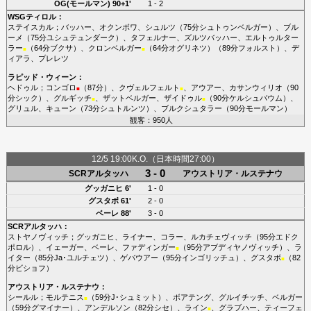
OG(モールマン)
90+1'
1 - 2
WSGティロル
：
ステイスカル
；
バッハー
、
オクンボワ
、
シュルツ
（75分
シュトゥンベルガー
）、
ブル
ーメ
（75分
ユシュテュンダーク
）、
タフェルナー
、
ズルツバッハー
、
エルトゥルター
ラー
（64分
ブクサ
）、
クロンベルガー
（64分
オグリネツ
）（89分
フォルスト
）、
デ
■
■
ィアラ
、
プレレツ
ラピッド・ウィーン
：
ヘドゥル
；
コンゴロ
（87分）、
クヴェルフェルト
、
アウアー
、
カサンウィリオ
（90
■
■
分
シック
）、
グルギッチ
、
ザットベルガー
、
ザイドゥル
（90分
ケルシュバウム
）、
■
■
グリュル
、
キューン
（73分
シュトルンツ
）、
ブルクシュタラー
（90分
モールマン
）
観客：950人
12/5 19:00K.O.（日本時間27:00）
3 - 0
SCRアルタッハ
アウストリア・ルステナウ
グッガニヒ
6'
1 - 0
グスタボ
61'
2 - 0
ベーレ
88'
3 - 0
SCRアルタッハ
：
ストヤノヴィッチ
；
グッガニヒ
、
ライナー
、
コラー
、
ルカチェヴィッチ
（95分
エドク
ポロル
）、
イェーガー
、
ベーレ
、
ファディンガー
（95分
アブディヤノヴィッチ
）、
ラ
■
イター
（85分
Ja･ユルチェツ
）、
ゲバウアー
（95分
インゴリッチュ
）、
グスタボ
（82
■
分
ビショフ
）
アウストリア・ルステナウ
：
シールル
；
モルテニス
（59分
J･シュミット
）、
ボアテング
、
グルイチッチ
、
ベルガー
■
（59分
グマイナー
）、
アンデルソン
（82分
シセ
）、
ライン
、
グラブハー
、
ティーフェ
■