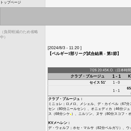
トップページ
（負荷軽減のため省略
中）
[2024/8/3 - 11:20 ]
【ベルギー1部リーグ試合結果 - 第1節】
7/26 20:45K.O.（日本時間
1 - 1
クラブ・ブルージュ
セイス
51'
1 - 0
65
1 - 1
クラブ・ブルージュ
：
ミニョレ
；
ロメロ
、
メシェル
、
デ・カイペル
（67分
セン
（80分
ニールセン
）、
オニェディカ
（46分
ジュ
ス
（68分
シケ
）、
ニルソン
、
ヌサ
（80分
スコフ・
■
KVメヘレン
：
デ・ウォルフ
；
ホセ・マルサ
（82分
ベルガリ
）、
ウ