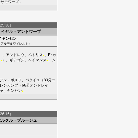
分
サモワーズ
）
25:30）
ロイヤル・アントワープ
'
ヤンセン
（
アルデルワイレルト
）
）、
アンドレウ
、
ペトリス
、
E･カ
■
ィ
）、
ギアゴン
、
ヘイマンス
、
ム
■
■
デン・ボスフ
、
バタイユ
（83分
ユ
レンカンプ
（66分
オンドレイ
ャ
、
ヤンセン
■
26:15）
セルクル・ブルージュ