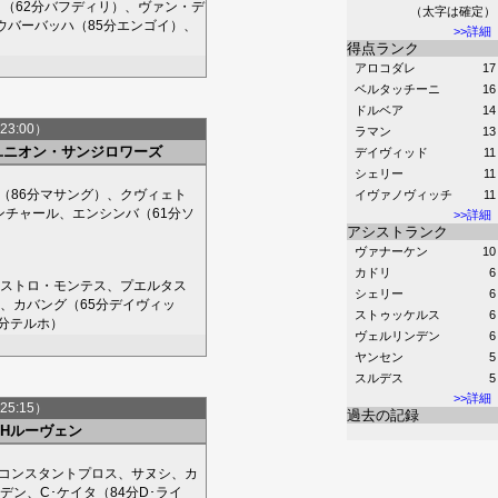
ィ
（62分
バフディリ
）、
ヴァン・デ
（太字は確定）
ウバーバッハ
（85分
エンゴイ
）、
>>詳細
得点ランク
アロコダレ
17
ベルタッチーニ
16
ドルベア
14
23:00）
ラマン
13
ユニオン・サンジロワーズ
デイヴィッド
11
シェリー
11
（86分
マサング
）、
クヴィェト
イヴァノヴィッチ
11
ンチャール
、
エンシンバ
（61分
ソ
>>詳細
アシストランク
ヴァナーケン
10
カドリ
6
ストロ・モンテス
、
プエルタス
シェリー
6
、
カバング
（65分
デイヴィッ
ストゥッケルス
6
分
テルホ
）
ヴェルリンデン
6
ヤンセン
5
スルデス
5
>>詳細
25:15）
過去の記録
OHルーヴェン
コンスタントプロス
、
サヌシ
、
カ
デン
、
C･ケイタ
（84分
D･ライ