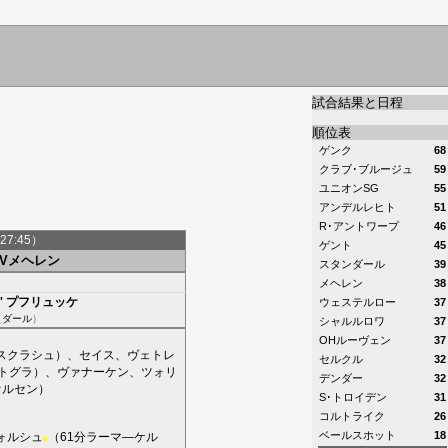
試合結果と日程
順位表
ゲンク
68
クラブ･ブルージュ
59
ユニオンSG
55
アンデルレヒト
51
R･アントワープ
46
27:45）
ゲント
45
KVメヘレン
スタンダール
39
メヘレン
38
'
プフリュッケ
ウェステルロー
37
（
ダール
）
シャルルロワ
37
OHルーヴェン
37
スクラシュ
）、
セイス
、
ヴェトレ
セルクル
32
トグラ
）、
ヴァナーケン
、
ツォリ
デンダー
32
オルセン
）
S･トロイデン
31
コルトライク
26
ベールスホット
18
ォルシュ
（61分
ラーマ―ケル
■