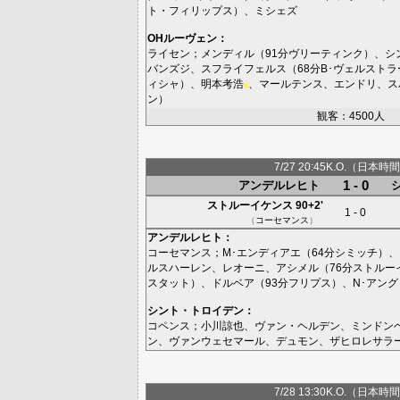
ト・フィリップス
）、
ミシェズ
OHルーヴェン
：
ライセン
；
メンディル
（91分
ヴリーティンク
）、
シ
バンズジ
、
スフライフェルス
（68分
B･ヴェルストラ
ィシャ
）、
明本考浩
、
マールテンス
、
エンドリ
、
ス
■
ン
）
観客：4500人
7/27 20:45K.O.（日本時間
1 - 0
アンデルレヒト
ストルーイケンス
90+2'
1 - 0
（
コーセマンス
）
アンデルレヒト
：
コーセマンス
；
M･エンディアエ
（64分
シミッチ
）、
ルスハーレン
、
レオーニ
、
アシメル
（76分
ストルー
スタット
）、
ドルベア
（93分
フリプス
）、
N･アング
シント・トロイデン
：
コペンス
；
小川諒也
、
ヴァン・ヘルデン
、
ミンドン
ン
、
ヴァンウェセマール
、
デュモン
、
ザヒロレサラ
7/28 13:30K.O.（日本時間