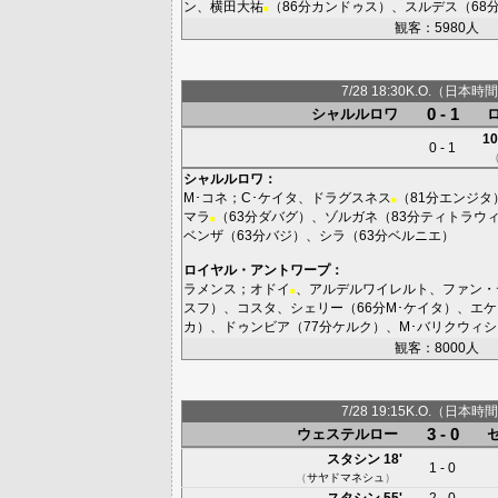
ン
、
横田大祐
（86分
カンドゥス
）、
スルデス
（68
■
観客：5980人
7/28 18:30K.O.（日本時間
0 - 1
シャルルロワ
10
0 - 1
シャルルロワ
：
M･コネ
；
C･ケイタ
、
ドラグスネス
（81分
エンジタ
■
マラ
（63分
ダバグ
）、
ゾルガネ
（83分
ティトラウ
■
ベンザ
（63分
バジ
）、
シラ
（63分
ベルニエ
）
ロイヤル・アントワープ
：
ラメンス
；
オドイ
、
アルデルワイレルト
、
ファン・
■
スフ
）、
コスタ
、
シェリー
（66分
M･ケイタ
）、
エケ
カ
）、
ドゥンビア
（77分
ケルク
）、
M･バリクウィシ
観客：8000人
7/28 19:15K.O.（日本時間
3 - 0
ウェステルロー
スタシン
18'
1 - 0
（
サヤドマネシュ
）
スタシン
55'
2 - 0