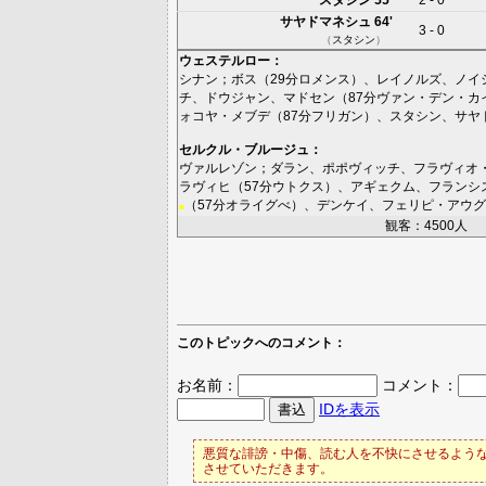
サヤドマネシュ
64'
3 - 0
（
スタシン
）
ウェステルロー
：
シナン
；
ボス
（29分
ロメンス
）、
レイノルズ
、
ノイ
チ
、
ドウジャン
、
マドセン
（87分
ヴァン・デン・カ
ォコヤ・メブデ
（87分
フリガン
）、
スタシン
、
サヤ
セルクル・ブルージュ
：
ヴァルレゾン
；
ダラン
、
ポポヴィッチ
、
フラヴィオ
ラヴィヒ
（57分
ウトクス
）、
アギェクム
、
フランシ
（57分
オライグべ
）、
デンケイ
、
フェリピ・アウグ
■
観客：4500人
このトピックへのコメント：
お名前：
コメント：
IDを表示
悪質な誹謗・中傷、読む人を不快にさせるような
させていただきます。