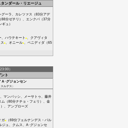
スタンダール・リエージュ
ングーラ
、
カレツァス
（83分
アデ
（88分
ゼチリ
）、
エンクバ
（37分
ンギュ
）
ー
、
ハウテキート
、
クアヴィタ
■
イス
、
オニール
、
ベニディダ
（65
■
■
23:00）
ゲント
'
A･グジョンセン
（
スルデス
）
、
マンパッシ
、
メーサトゥ
、
藤井
スム
（80分
ナチョ・フェリ
）、
金
リ
）、
アンブローズ
ィガ
（69分
フェルナンデス・パル
■
ルジュ
、
クムス
、
A･グジョンセ