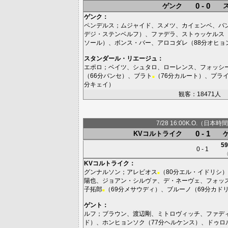
0 - 0
ゲンク
ゲンク
：
ペンデルス
；
ムジャイド
、
スメツ
、
カイェンベ
、
バ
デジ・ステンベルフ
）、
ファデラ
、
ストゥッケルス
ソール
）、
ボンス・バー
、
アロコダレ
（88分
オヒョ
スタンダール・リエージュ
：
エポロ
；
ベイツ
、
シュタロ
、
ローレンス
、
フォッシ
（66分
バンセ
）、
ブラト
（76分
カルート
）、
プラ
■
分
キェイ
）
観客：18471人
7/28 16:00K.O.（日本時間
0 - 1
KVコルトライク
59
0 - 1
KVコルトライク
：
グンナルソン
；
アレビオス
（80分
エル・イドリシ
）
■
陽也
、
ジョアン・シルヴァ
、
デ・ネーヴェ
、
フォッ
子拓郎
（69分
メサウディ
）、
ブルーノ
（69分
カド
■
ゲント
：
ルフ
；
ブラウン
、
渡辺剛
、
ミトロヴィッチ
、
ファデ
ド
）、
ホンヒョンソク
（77分
ヘルケンス
）、
ドゥロ