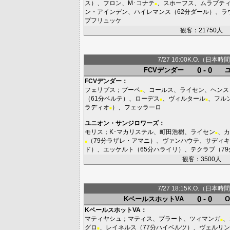
ス
）、
フロン
、
M･コナテ
、
スホーフス
、
ムラブテ
■
ン・アインデン
、
ハイレマンス
（62分
ダール
）、
ラ
プフリュッケ
観客：21750人
7/27 16:00K.O.（日本時間
0 - 0
FCVデンダー
FCVデンダー
：
フェリプス
；
プーペ
、
コールス
、
ライセン
、
ヘンス
■
（61分
ベルテ
）、
ローデス
、
ヴィルタール
、
フル
■
■
ラディオ
）、
フェッラーロ
■
ユニオン・サンジロワーズ
：
モリス
；
K･マカリステル
、
町田浩樹
、
ライセン
、
カ
■
（79分
ラザレ・アマニ
）、
ヴァンハウテ
、
サディキ
■
ド
）、
エッケルト
（65分
ハライリ
）、
テクラブ
（79
観客：3500人
7/27 18:15K.O.（日本時間
0 - 0
KベールスホットVA
KベールスホットVA
：
マティヤシュ
；
マティス
、
プラート
、
ツィマンガ
、
■
グロ
、
レイネルス
（77分
ハイベルツ
）、
ヴェルリン
■