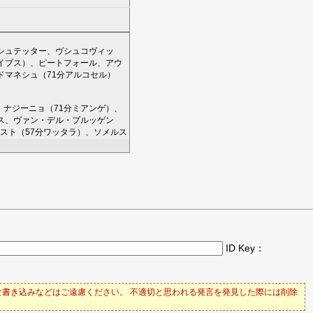
シュテッター
、
ヴシュコヴィッ
イブス
）、
ピートフォール
、
アウ
ドマネシュ
（71分
アルコセル
）
・ナジーニョ
（71分
ミアンゲ
）、
ス
、
ヴァン・デル・ブルッゲン
スト
（57分
ワッタラ
）、
ソメルス
ID Key：
書き込みなどはご遠慮ください。 不適切と思われる発言を発見した際には削除