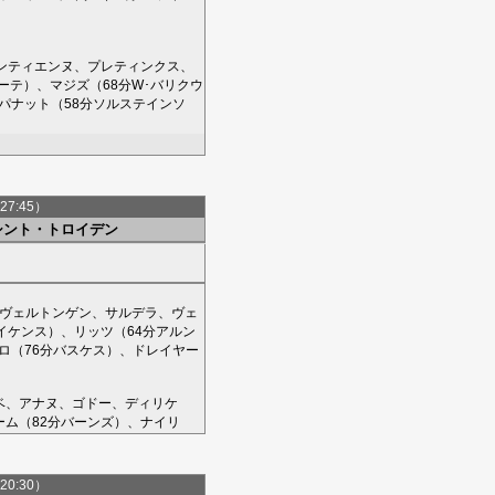
ンティエンヌ
、
プレティンクス
、
ーテ
）、
マジズ
（68分
W･バリクウ
パナット
（58分
ソルステインソ
27:45）
シント・トロイデン
ヴェルトンゲン
、
サルデラ
、
ヴェ
イケンス
）、
リッツ
（64分
アルン
ロ
（76分
バスケス
）、
ドレイヤー
ベ
、
アナヌ
、
ゴドー
、
ディリケ
ーム
（82分
バーンズ
）、
ナイリ
20:30）