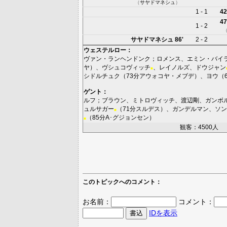
（
サヤドマネシュ
）
1 - 1
42
47
1 - 2
サヤドマネシュ
86'
2 - 2
ウェステルロー
：
ヴァン・ランヘンドンク
；
ロメンス
、
エミン・バイ
ヤ
）、
ヴシュコヴィッチ
、
レイノルズ
、
ドウジャン
■
シドルチュク
（73分
アウォコヤ・メブデ
）、
ヨウ
（
ゲント
：
ルフ
；
ブラウン
、
ミトロヴィッチ
、
渡辺剛
、
ガンボ
ュルサガー
（71分
スルデス
）、
ガンデルマン
、
ソン
■
（85分
A･グジョンセン
）
■
観客：4500人
このトピックへのコメント：
お名前：
コメント：
IDを表示