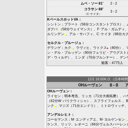
ムベ・ソー
81'
2 - 2
コラサン
88'
3 - 2
（
C･ケイタ
）
KベールスホットVA
：
シントン
；
プラート
（58分
コンスタントプロス
）、
ダグバ
（58分
ウェイマンス
）、
F･アル・ガムディ
■
ルリンデン
、
アル・サハフィ
、
C･ケイタ
（98分
カ
■
セルクル・ブルージュ
：
デランゲ
；
カク
、
ラヴィヒ
、
ウトクス
（80分）、
■
■
ン・デル・ブルッゲン
（90分
フェリピ・アウグスト
デ・ウィルデ
）、
ミンダ
（70分
ブルンナー
）、
デン
観客：4775人
12/1 16:00K.O.（日本時間
0 - 0
OHルーヴェン
OHルーヴェン
：
ライセン
；
明本考浩
、
リッカ
（71分
大南拓磨
）、
ハ
（62分
W･バリクウィシャ
）、
スフライフェルス
、
■
ンク
、
マジズ
（71分
エンドリ
）、
ミトロヴィッチ
、
■
アンデルレヒト
：
コーセマンス
；
M･エンディアエ
、
M･ヨルゲンセン
■
ケンス
、
リッツ
、
レオーニ
（66分
ヴェルスハーレン