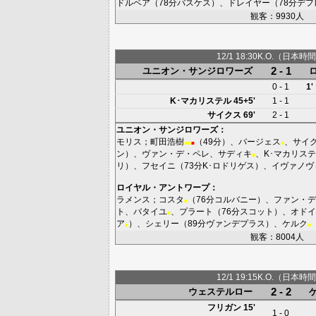
ドルベア
（78分
バスケス
）、
ドレイヤー
（78分
デフ
観客：9930人
12/1 18:30K.O.（日本時間
2 - 1
ユニオン・サンジロワーズ
0 - 1
1'
K･マカリステル
45+5'
1 - 1
サイクス
69'
2 - 1
ユニオン・サンジロワーズ
：
モリス
；
町田浩樹
（49分）、
バージェス
、
サイ
■
■
■
■
ン
）、
ヴァン・デ・ペレ
、
サディキ
、
K･マカリス
■
リ
）、
フセイニ
（73分
K･ロドリゲス
）、
イヴァノヴ
ロイヤル・アントワープ
：
ラメンス
；
コスタ
（76分
コルバニー
）、
ファン・デ
■
ト
、
バタイユ
、
プラート
（76分
スコット
）、
オドイ
■
ア
）、
シェリー
（89分
ヴァンデプラス
）、
ケルク
■
■
観客：8004人
12/1 19:15K.O.（日本時間
2 - 2
ウェステルロー
フリガン
15'
1 - 0