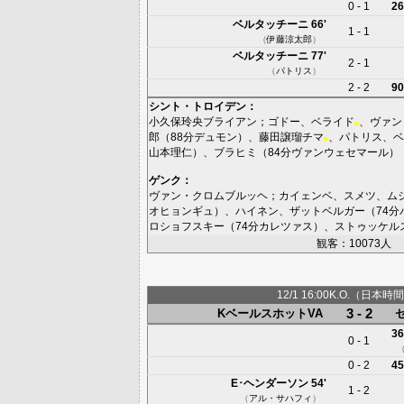
0 - 1
26
ベルタッチーニ
66'
1 - 1
（
伊藤涼太郎
）
ベルタッチーニ
77'
2 - 1
（
パトリス
）
2 - 2
90
シント・トロイデン
：
小久保玲央ブライアン
；
ゴドー
、
ベライド
、
ヴァン
■
郎
（88分
デュモン
）、
藤田譲瑠チマ
、
パトリス
、
ベ
■
山本理仁
）、
ブラヒミ
（84分
ヴァンウェセマール
）
ゲンク
：
ヴァン・クロムブルッヘ
；
カイェンベ
、
スメツ
、
ム
オヒョンギュ
）、
ハイネン
、
ザットベルガー
（74分
ロショフスキー
（74分
カレツァス
）、
ストゥッケル
観客：10073人
12/1 16:00K.O.（日本時間
3 - 2
KベールスホットVA
36
0 - 1
0 - 2
45
E･ヘンダーソン
54'
1 - 2
（
アル・サハフィ
）