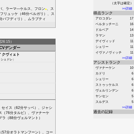
（太字は確定）
バ
、
ラーマ―ケルス
、
フロン
、
ス
>>詳細
■
得点ランク
フリュッケ
（46分
ベルガリ
）、
ス
アロコダレ
17
分
バフディリ
）、
ムラブティ
ベルタッチーニ
16
ドルベア
14
ラマン
13
デイヴィッド
11
間26:15）
シェリー
11
FCVデンダー
イヴァノヴィッチ
11
'
クヴィェト
>>詳細
（
シェドレ
）
アシストランク
ヴァナーケン
10
カドリ
6
シェリー
6
ストゥッケルス
6
ヴェルリンデン
6
ヤンセン
5
スルデス
5
>>詳細
、
セイス
（62分
サッベ
）、
ジャシ
過去の記録
ス
（76分
タルビ
）、
ヴァナーケ
グラ
（88分
ヴェルマント
）
（57分
オラトマンフーン
）、
コー