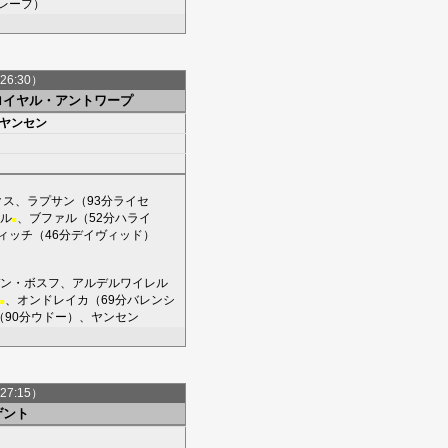
レーフ
）
26:30）
ロイヤル・アントワープ
ヤンセン
クス
、
ラプサン
（93分
ライセ
テル
、
ブファル
（52分
ハライ
■
ィッチ
（46分
デイヴィッド
）
ン・ボスフ
、
アルデルワイレル
、
オンドレイカ
（69分
バレンシ
■
（90分
ウドー
）、
ヤンセン
27:15）
ゲント