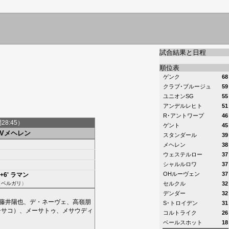
試合結果と日程
順位表
ゲンク
68
クラブ･ブルージュ
59
ユニオンSG
55
アンデルレヒト
51
R･アントワープ
46
間28:45）
ゲント
45
KVメヘレン
スタンダール
39
メヘレン
38
ウェステルロー
37
シャルルロワ
37
OHルーヴェン
37
+6'
ラマン
（
ベルガリ
）
セルクル
32
デンダー
32
藤井陽也
、
デ・ネーヴェ
、
高嶺朋
S･トロイデン
31
シサコ
）、
メーサトゥ
、
メサウディ
コルトライク
26
ベールスホット
18