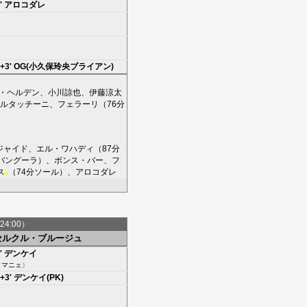
'
アロコダレ
+3'
OG(小久保玲央ブライアン)
・ヘルデン
、
小川諒也
、
伊藤涼太
ルタッチーニ
、
フェラーリ
（76分
ジャイド
、
エル・ワハディ
（87分
バングーラ
）、
ボンス・バー
、
フ
ス
（74分
ソール
）、
アロコダレ
■
24:00）
セルクル・ブルージュ
'
デンケイ
（
マニェ
）
+3'
デンケイ(PK)