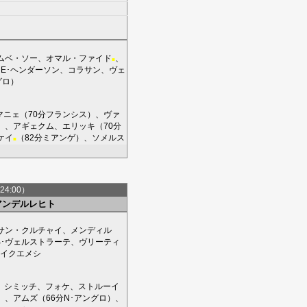
ムベ・ソー
、
オマル・ファイド
、
■
、
E･ヘンダーソン
、
コラサン
、
ヴェ
グロ
）
マニェ
（70分
フランシス
）、
ヴァ
）、
アギェクム
、
エリッキ
（70分
ケイ
（82分
ミアンゲ
）、
ソメルス
■
24:00）
アンデルレヒト
サン・クルチャイ
、
メンディル
B･ヴェルストラーテ
、
ヴリーティ
イクエメシ
、
シミッチ
、
フォケ
、
ストルーイ
）、
アムズ
（66分
N･アングロ
）、