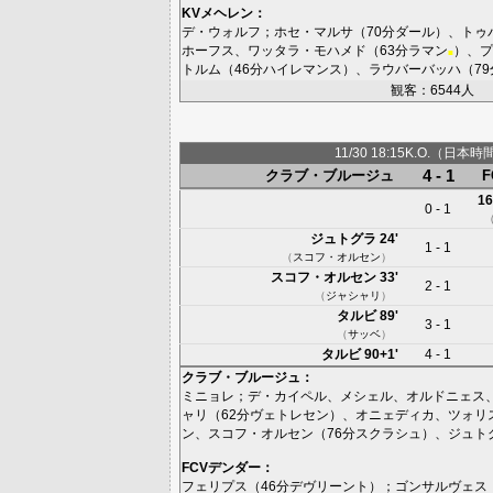
KVメヘレン
：
デ・ウォルフ
；
ホセ・マルサ
（70分
ダール
）、
トゥ
ホーフス
、
ワッタラ・モハメド
（63分
ラマン
）、
プ
■
トルム
（46分
ハイレマンス
）、
ラウバーバッハ
（79
観客：6544人
11/30 18:15K.O.（日本時
4 - 1
クラブ・ブルージュ
16
0 - 1
ジュトグラ
24'
1 - 1
（
スコフ・オルセン
）
スコフ・オルセン
33'
2 - 1
（
ジャシャリ
）
タルビ
89'
3 - 1
（
サッベ
）
タルビ
90+1'
4 - 1
クラブ・ブルージュ
：
ミニョレ
；
デ・カイペル
、
メシェル
、
オルドニェス
ャリ
（62分
ヴェトレセン
）、
オニェディカ
、
ツォリ
ン
、
スコフ・オルセン
（76分
スクラシュ
）、
ジュト
FCVデンダー
：
フェリプス
（46分
デヴリーント
）；
ゴンサルヴェス