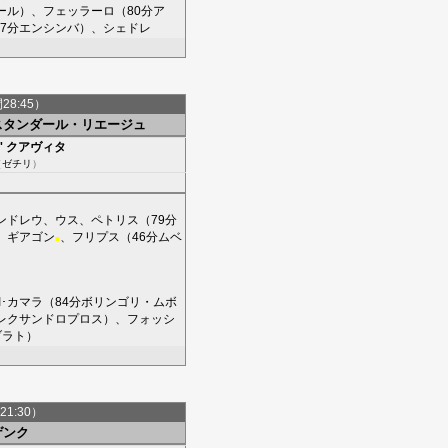
ール
）、
フェッラーロ
（80分
ア
7分
エンシンバ
）、
シェドレ
間28:45）
スタンダール・リエージュ
'
クアヴィタ
（
ゼチリ
）
ンドレウ
、
ウス
、
ペトリス
（79分
、
ギアゴン
、
フリプス
（46分
ムベ
■
I･カマラ
（84分
ボリンゴリ・ムボ
レクサンドロプロス
）、
フォッシ
ブラト
）
21:30）
ゲンク