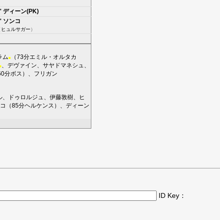
'
ディーン(PK)
'
ソンコ
（
ヒュルサガー
）
ラム
（73分
エミル・オルタカ
■
、
デヴァイン
、
サヤドマネシュ
、
■
60分
ボス
）、
フリガン
ル
、
ドゥロルジュ
、
伊藤敦樹
、
ヒ
コ
（85分
ヘルケンス
）、
ディーン
ID Key：