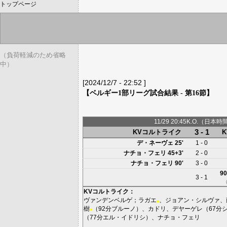
トップページ
（負荷軽減のため省略
中）
[2024/12/7 - 22:52 ]
【ベルギー1部リーグ試合結果 - 第16節】
11/29 20:45K.O.（日本時
3 - 1
KVコルトライク
デ・ネーヴェ
25'
1 - 0
ナチョ・フェリ
45+3'
2 - 0
ナチョ・フェリ
90'
3 - 0
90
3 - 1
KVコルトライク
：
ヴァンデンベルゲ
；
ラガエ
、
ジョアン・シルヴァ
、
■
樹
（92分
ブルーノ
）、
カドリ
、
デヤーゲレ
（67分
■
（77分
エル・イドリシ
）、
ナチョ・フェリ