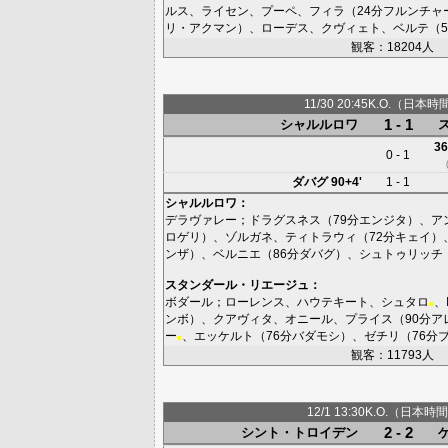
ルス
、
ライセン
、
プーペ
、
フィラ
（24分
フルンチャ
リ・アクマン
）、
ローデス
、
クヴィェト
、
ベルテ
（5
観客：18204人
11/30 20:45K.O.（日本時
1 - 1
シャルルロワ
36
0 - 1
ダバグ
90+4'
1 - 1
シャルルロワ
：
デラヴァレー
；
ドラグスネス
（79分
エンジタ
）、
ア
ロゲリ
）、
ゾルガネ
、
ティトラウィ
（72分
キェイ
）
ンザ
）、
ベルニエ
（86分
ダバグ
）、
シュトゥリッチ
スタンダール・リエージュ
：
ボダール
；
ローレンス
、
ハウテキート
、
シュタロ
、
■
ンボ
）、
クアヴィタ
、
オニール
、
プライス
（90分
ア
ー
、
エッケルト
（76分
バダモシ
）、
ゼチリ
（76分
■
観客：11793人
12/1 13:30K.O.（日本時間
2 - 2
シント・トロイデン