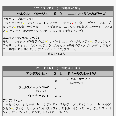
12/8 16:00K.O.（日本時間24:00）
0 - 0
セルクル・ブルージュ
ユニオン・サンジロワーズ
セルクル・ブルージュ
：
デランゲ
；
カク
、
フランシス
、
I･ディアキテ
、
マニェ
（72分）、
ヴァン・デル・ブ
■
■
ルッゲン
（90分
リータールト
）、
アギェクム
、
エリッキ
（63分
ブルンナー
）、
ソメル
■
ス
、
デンケイ
（90分
デ・ウィルデ
）、
ミンダ
（75分
ミアンゲ
）
■
ユニオン・サンジロワーズ
：
モリス
；
サイクス
（56分
ライセン
）、
バージェス
、
K･マカリステル
、
ラプサン
、
ハ
■
■
ライリ
、
サディキ
、
ヴァンハウテ
、
ラスムッセン
（67分
イヴァノヴィッチ
）、
フセイ
ニ
（46分
K･ロドリゲス
）、
デイヴィッド
（67分
ブファル
）
観客：4816人
12/8 18:30K.O.（日本時間26:30）
2 - 1
アンデルレヒト
KベールスホットVA
7'
アル・サハフィ
0 - 1
（
コラサン
）
ヴェルスハーレン
45+7'
1 - 1
（
フォケ
）
ドレイヤー
90+3'
2 - 1
アンデルレヒト
：
コーセマンス
；
シミッチ
、
M･エンディアエ
（79分
アウグスティンソン
）、
M･ヨルゲ
ンセン
、
フォケ
、
リッツ
（79分
バスケス
）、
ストルーイケンス
（45分
ヴェルスハーレ
■
ン
）、
デンドンケル
、
アムズ
、
ドルベア
、
ドレイヤー