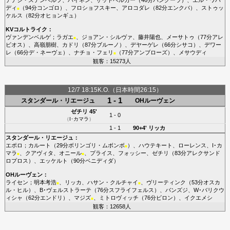
ディ
（94分
コンゴロ
）、
フロショフスキー
、
アロコダレ
（82分
エンクバ
）、
ストゥッ
■
ケルス
（82分
オヒョンギュ
）
KVコルトライク
：
ヴァンデンベルゲ
；
ラガエ
、
ジョアン・シルヴァ
、
藤井陽也
、
メーサトゥ
（77分
アレ
■
ビオス
）、
高嶺朋樹
、
カドリ
（87分
ブルーノ
）、
デヤーゲレ
（66分
シサコ
）、
デワー
レ
（66分
デ・ネーヴェ
）、
ナチョ・フェリ
（77分
アンブローズ
）、
メサウディ
■
観客：15273人
12/7 18:15K.O.（日本時間26:15）
1 - 1
スタンダール・リエージュ
OHルーヴェン
ゼチリ
45'
1 - 0
（
I･カマラ
）
1 - 1
90+4'
リッカ
スタンダール・リエージュ
：
エポロ
；
カルート
（29分
ボリンゴリ・ムボンボ
）、
ハウテキート
、
ローレンス
、
I･カ
■
マラ
、
クアヴィタ
、
オニール
、
プライス
、
フォッシー
、
ゼチリ
（83分
アレクサンド
■
■
ロプロス
）、
エッケルト
（90分
ベニディダ
）
OHルーヴェン
：
ライセン
；
明本考浩
、
リッカ
、
ハサン・クルチャイ
、
ヴリーティンク
（53分
オスカ
■
■
ル・ヒル
）、
B･ヴェルストラーテ
（76分
スフライフェルス
）、
バンズジ
、
W･バリクウ
ィシャ
（62分
エンドリ
）、
マジズ
、
ミトロヴィッチ
（76分
ビロン
）、
イクエメシ
■
観客：12658人