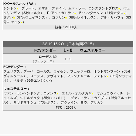
KベールスホットVA
：
シントン
；
プラート
、
オマル・ファイド
、
ムベ・ソー
、
コンスタントプロス
、
ヴェ
■
■
ルリンデン
（83分
マルタ
）、
F･アル・ガムディ
、
E･ヘンダーソン
（41分
カグロ
）、
■
■
ダグバ
（67分
ウェイマンス
）、
コラサン
（68分
レイネルス
）、
アル・サハフィ
（83
■
■
分
C･ケイタ
）
■
観客：21900人
12/8 19:15K.O.（日本時間27:15）
1 - 0
FCVデンダー
ウェステルロー
ローデス
39'
1 - 0
（
フェッラーロ
）
FCVデンダー
：
フェリプス
；
プーペ
、
コールス
、
ライセン
、
フェッラーロ
、
オラトマンフーン
（65分
ヴィルタール
）、
ローデス
、
クヴィェト
、
フルンチャール
、
シェドレ
（95分
ソラディ
■
オ
）、
ベルテ
（65分
エンシンバ
）
ウェステルロー
：
ヴァン・ランヘンドンク
；
ロメンス
、
エミル・オルタカヤ
、
ヴシュコヴィッチ
、
レ
■
■
イノルズ
、
シドルチュク
（85分
ムハメド
）、
ヴァン・デン・カイブス
（46分
アルコセ
ル
）、
サヤドマネシュ
（73分
ボス
）、
デヴァイン
、
ヨウ
、
フリガン
観客：2508人