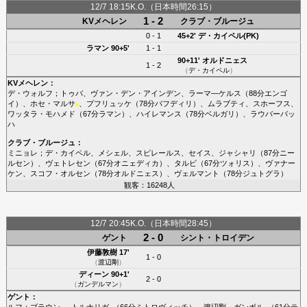
12/7 18:15K.O.（日本時間26:15）
1 - 2
KVメヘレン
クラブ・ブルージュ
0 - 1
45+2'
デ・カイペル(PK)
ラマン
90+5'
1 - 1
90+11'
オルドニェス
1 - 2
（
デ・カイペル
）
KVメヘレン
：
デ・ウォルフ
；
トゥバ
、
ヴァン・デン・アインデン
、
ラーマ―ケルス
（88分
エンゴ
イ
）、
ホセ・マルサ
、
プフリュッケ
（78分
バフディリ
）、
ムラブティ
、
スホーフス
、
■
ワッタラ・モハメド
（67分
ラマン
）、
ハイレマンス
（78分
ベルガリ
）、
ラウバーバッ
ハ
クラブ・ブルージュ
：
ミニョレ
；
デ・カイペル
、
メシェル
、
スピレールス
、
セイス
、
ジャシャリ
（87分
ニー
ルセン
）、
ヴェトレセン
（67分
オニェディカ
）、
タルビ
（67分
ツォリス
）、
ヴァナー
ケン
、
スコフ・オルセン
（78分
オルドニェス
）、
ヴェルマント
（78分
ジュトグラ
）
観客：16248人
12/7 20:45K.O.（日本時間28:45）
2 - 0
ゲント
シント・トロイデン
伊藤敦樹
17'
1 - 0
（
渡辺剛
）
ディーン
90+1'
2 - 0
（
ガンデルマン
）
ゲント
：
ルフ
；
ブラウン
、
トルナリガ
（66分
ミトロヴィッチ
）、
渡辺剛
、
ガンボル
（61分
テ