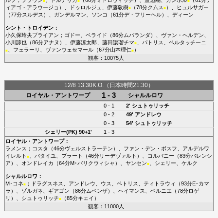
■
■
■
ィアゴ・アラウージョ
）、
ドゥロルジュ
、
伊藤敦樹
（78分
クムス
）、
ヒュルサガー
■
■
（77分
スルデス
）、
ガンデルマン
、
ソンコ
（61分
デ・フリーヘル
）、
ディーン
シント・トロイデン
：
小久保玲央ブライアン
；
ゴドー
、
ベライド
（86分
ムバランダ
）、
ヴァン・ヘルデン
、
小川諒也
（86分
アナヌ
）、
伊藤涼太郎
、
藤田譲瑠チマ
、
パトリス
、
ベルタッチーニ
■
、
フェラーリ
、
ヴァンウェセマール
（67分
山本理仁
）
■
■
観客：10075人
12/8 13:30K.O.（日本時間21:30）
1 - 3
ロイヤル・アントワープ
シャルルロワ
0 - 1
2'
シュトゥリッチ
0 - 2
49'
アンドレウ
0 - 3
54'
シュトゥリッチ
シェリー(PK)
90+1'
1 - 3
ロイヤル・アントワープ
：
ラメンス
；
コスタ
（46分
ヴェルストラーテン
）、
ファン・デン・ボスフ
、
アルデルワ
イレルト
、
バタイユ
、
プラート
（46分
リーデヴァルト
）、
コルバニー
（83分
バレンシ
■
ア
）、
オンドレイカ
（64分
M･バリクウィシャ
）、
ヤンセン
、
シェリー
、
ケルク
■
シャルルロワ
：
M･コネ
；
ドラグスネス
、
アンドレウ
、
ウス
、
ペトリス
、
ティトラウィ
（93分
E･カマ
■
ラ
）、
ゾルガネ
、
ギアゴン
（86分
ムベンザ
）、
ヘイマンス
、
ベルニエ
（78分
ロゲ
リ
）、
シュトゥリッチ
（85分
キェイ
）
■
観客：11000人