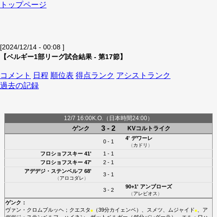
トップページ
[2024/12/14 - 00:08 ]
【ベルギー1部リーグ試合結果 - 第17節】
コメント
日程
順位表
得点ランク
アシストランク
過去の記録
12/7 16:00K.O.（日本時間24:00）
3 - 2
ゲンク
KVコルトライク
4'
デワーレ
0 - 1
（
カドリ
）
フロショフスキー
41'
1 - 1
フロショフスキー
47'
2 - 1
アデデジ・ステンベルフ
68'
3 - 1
（
アロコダレ
）
90+1'
アンブローズ
3 - 2
（
アレビオス
）
ゲンク
：
ヴァン・クロムブルッヘ
；
クエスタ
（39分
カイェンベ
）、
スメツ
、
ムジャイド
、
ア
■
■
デデジ・ステンベルフ
、
ハイネン
、
ザットベルガー
（46分
バングーラ
）、
エル・ワハ