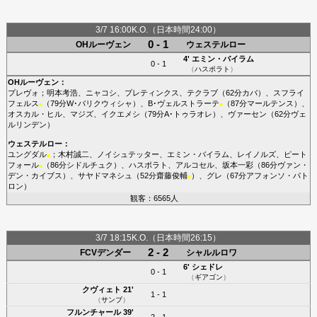
3/7 16:00K.O.（日本時間24:00）
0 - 1
OHルーヴェン
ウェステルロー
4'
エミン・バイラム
0 - 1
（
ハスポラト
）
OHルーヴェン
：
プレヴォ
；
明本考浩
、
ニャコシ
、
プレティンクス
、
テクラブ
（62分
カバ
）、
スフライ
フェルス
（79分
W･バリクウィシャ
）、
B･ヴェルストラーテ
（87分
マールテンス
）、
■
■
オスカル・ヒル
、
マジズ
、
イクエメシ
（79分
A･トゥラオレ
）、
ヴァーセン
（62分
ヴェ
ルリンデン
）
ウェステルロー
：
ユングダル
；
木村誠二
、
ノイシュテッター
、
エミン・バイラム
、
レイノルズ
、
ピート
■
フォール
（86分
シドルチュク
）、
ハスポラト
、
アルコセル
、
坂本一彩
（86分
ヴァン・
■
デン・カイブス
）、
サヤドマネシュ
（52分
齋藤俊輔
）、
グレ
（67分
アフォンソ・パト
■
ロン
）
観客：6565人
3/7 18:15K.O.（日本時間26:15）
2 - 2
FCVデンダー
シャルルロワ
6'
シェドレ
0 - 1
（
ギアゴン
）
クヴィェト
21'
1 - 1
（
サンブ
）
フルンチャール
39'
2 - 1