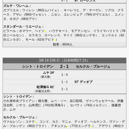
0 - 1
87'
ローレンス
ズルテ・ワレヘム
：
ガブリエル
；
ウィレン
（89分
ムバイェ
）、
キーレリヒ
、
デ・ヤーゲレ
、
ソグロ
、
クラ
ース
、
アサレ
（89分
ヴォセン
）、
ニセン
、
エレンビェア
（79分
ガヴリエル
）、
エメン
タ
、
オポク
（68分
アケ
）
スタンダール・リエージュ
：
ピラール
；
ホマウー
、
ベイツ
、
ハウテキート
、
モアテンセン
、
イライマハリトラ
（78
■
分
ニールセン
）、
カラモコ
、
ローレンス
、
サイド
（86分
エンゲネ
）、
エッケルト
（62
分
エンカダ
）、
モール
（62分
アビド
）
■
観客：8534人
3/8 19:15K.O.（日本時間27:15）
2 - 1
シント・トロイデン
セルクル・ブルージュ
ムヤ
24'
1 - 0
（
畑大雅
）
1 - 1
57'
ディオプ
松澤海斗
81'
2 - 1
（
伊藤涼太郎
）
シント・トロイデン
：
小久保玲央ブライアン
；
畑大雅
、
ムベ・ソー
、
谷口彰悟
、
ヴァンウェセマール
、
伊藤
涼太郎
、
シサコ
、
山本理仁
（74分
松澤海斗
）、
セバウィ
（74分
メルラン
）、
後藤啓
介
、
ムヤ
セルクル・ブルージュ
：
ヴァルレゾン
；
コナテ
、
コンド
、
カク
、
マニェ
、
ディオプ
、
ヘルケンス
、
ヴァン・デ
■
ル・ブルッゲン
（86分
フラド
）、
アギェクム
（77分
エングラ
）、
アデウミ
（86分
ク
■
■