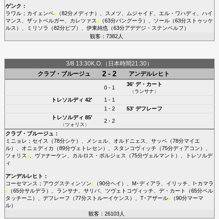
ゲンク
：
ラワル
；
カイェンベ
（82分
メディナ
）、
スメツ
、
ムジャイド
、
エル・ワハディ
、
ハイ
■
マンス
、
ザットベルガー
、
カレツァス
（63分
バングーラ
）、
ソール
（63分
ストゥッケ
■
ルス
）、
ミリソラ
（82分
ビブ
）、
伊東純也
（63分
アデデジ・ステンベルフ
）
観客：7382人
3/8 13:30K.O.（日本時間21:30）
2 - 2
クラブ・ブルージュ
アンデルレヒト
36'
デ・カート
0 - 1
（
ランサナ
）
トレソルディ
42'
1 - 1
1 - 2
53'
デフレーフ
トレソルディ
85'
2 - 2
（
ツォリス
）
クラブ・ブルージュ
：
ミニョレ
；
セイス
（78分
シケ
）、
メシェル
、
オルドニェス
、
サッベ
（78分
マイエ
ル
）、
オニェディカ
（89分
ヴェトレセン
）、
スタンコヴィッチ
（75分
ディアコン
）、
ツォリス
、
ヴァナーケン
、
カルロス・ボルジェス
（75分
ヴェルマント
）、
トレソルデ
■
ィ
アンデルレヒト
：
コーセマンス
；
アウグスティンソン
（90分
ヘイ
）、
M･ディアラ
、
イリッチ
、
I･カマラ
■
（65分
サルデラ
）、
ランサナ
、
サリバ
、
ツヴェトコヴィッチ
、
デ・カート
（65分
ベル
■
タッチーニ
）、
デフレーフ
（77分
ストルーイケンス
）、
T･アザール
（90分
マーマ
■
ル
）
観客：26103人