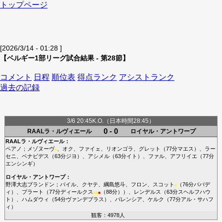
トップページ
[2026/3/14 - 01:28 ]
【ベルギー1部リーグ試合結果 - 第28節】
コメント
日程
順位表
得点ランク
アシストランク
過去の記録
3/6 20:45K.O.（日本時間28:45）
0 - 0
RAALラ・ルヴィエール
ロイヤル・アントワープ
RAALラ・ルヴィエール
：
ペアノ
；
メゾヌーヴ
、
オク
、
ファイェ
、
リオンゴラ
、
グレット
（77分
マエス
）、
ラー
■
セニ
、
ベナビデス
（63分
ジヨ
）、
アシメル
（63分
イト
）、
ファル
、
アフリイエ
（77分
エンシンギ
）
ロイヤル・アントワープ
：
野澤大志ブランドン
；
バイル
、
クヤテ
、
綱島悠斗
、
フロン
、
スコット
（76分
ババデ
■
ィ
）、
プラート
（77分
ディールクス
（88分））、
レンデルス
（63分
スヘルフハウ
■
■
■
ト
）、
ハムダウィ
（54分
ヴァンデプラス
）、
バレンシア
、
ケルク
（77分
アル・サハフ
ィ
）
観客：4978人