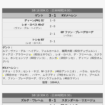
3/8 16:00K.O.（日本時間24:00）
3 - 1
ゲント
KVメヘレン
ディーン(PK)
31'
1 - 0
レオ・ロペス
45+2'
2 - 0
（
ヴァン・デル・ヘイデン
）
69'
ファン・ブレーデローデ
2 - 1
（
ハラル
）
I･シセ
83'
3 - 1
（
レオ・ロペス
）
ゲント
：
ルフ
；
ヴァン・デル・ヘイデン
、
フォルカールト
、
橋岡大樹
（82分
デュヴェルン
）、
ティアゴ・アラウージョ
（82分
エサウビ
）、
レオ・ロペス
、
デ・フリーヘル
、
スクラ
■
シュ
、
ホンヒョンソク
（60分
ソンコ
）、
カンガ
（18分
I･シセ
）、
ディーン
（82分
オム
■
グバ
）
KVメヘレン
：
ナチョ・ミラス
；
セント・ヤゴ
、
M･コナテ
（46分
アントニオ
）、
ハラル
、
セルヴェ
■
（95分
ホセ・マルサ
）、
ハマー
、
ムラブティ
（74分
キレエフ
）、
クドゥ
、
ブールス
■
マ
、
ファン・ブレーデローデ
、
ヴァンラフェルゲム
（46分
ラマン
）
観客：16644人
3/8 18:30K.O.（日本時間26:30）
0 - 1
ズルテ・ワレヘム
スタンダール・リエージュ