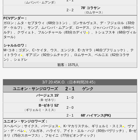
（
ムバンバ・ムアンダ
）
78'
コラサン
2 - 2
（
ロムサース
）
FCVデンダー
：
ガロン
；
ムタ・セブタウィ
（68分
コトン
）、
ゴンサルヴェス
、
デ・フジェロル
（33分
デ・ケルフ
）、
サンブ
、
ムバンバ・ムアンダ
、
ローデス
、
ジャハンバフシュ
（68分
ベ
ルテ
）、
クヴィェト
、
フルンチャール
（83分
カディリ
）、
トシェフスキ
（68分
ヴィル
■
タール
）
シャルルロワ
：
M･コネ
；
ゴダン
、
C･ケイタ
、
ウス
、
エンジタ
、
E･カマラ
（46分
プフリュッケ
）、
テ
ィトラウィ
、
ギアゴン
（92分
シムチャク
）、
ロムサース
、
ベルニエ
（62分
コラサ
■
ン
）、
シェドレ
観客：1575人
3/7 20:45K.O.（日本時間28:45）
2 - 1
ユニオン・サンジロワーズ
ゲンク
バージェス
15'
1 - 0
（
B･ゼネリ
）
B･ゼネリ
52'
2 - 0
（
ギリェルミ・スミス
）
2 - 1
68'
ハイマンス(PK)
ユニオン・サンジロワーズ
：
スヘルペン
；
サイクス
、
バージェス
、
K･マカリステル
、
ギリェルミ・スミス
、
ヴァ
■
■
ン・デ・ペレ
、
ゾルガネ
、
ハライリ
、
アイト・エル・ハジ
（93分
パヴリッチ
）、
B･ゼ
■
ネリ
（75分
スホーフス
）、
フセイニ
（77分
ビオンディック
）