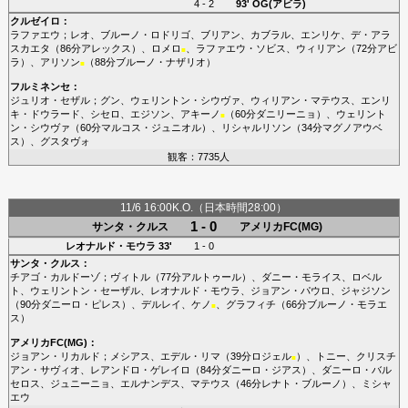
4 - 2
93'
OG(アビラ)
クルゼイロ
：
ラファエウ
；
レオ
、
ブルーノ・ロドリゴ
、
ブリアン
、
カブラル
、
エンリケ
、
デ・アラ
スカエタ
（86分
アレックス
）、
ロメロ
、
ラファエウ・ソビス
、
ウィリアン
（72分
アビ
■
ラ
）、
アリソン
（88分
ブルーノ・ナザリオ
）
■
フルミネンセ
：
ジュリオ・セザル
；
グン
、
ウェリントン・シウヴァ
、
ウィリアン・マテウス
、
エンリ
キ・ドウラード
、
シセロ
、
エジソン
、
アキーノ
（60分
ダニリーニョ
）、
ウェリント
■
ン・シウヴァ
（60分
マルコス・ジュニオル
）、
リシャルリソン
（34分
マグノアウベ
ス
）、
グスタヴォ
観客：7735人
11/6 16:00K.O.（日本時間28:00）
1 - 0
サンタ・クルス
アメリカFC(MG)
レオナルド・モウラ
33'
1 - 0
サンタ・クルス
：
チアゴ・カルドーゾ
；
ヴィトル
（77分
アルトゥール
）、
ダニー・モライス
、
ロベル
ト
、
ウェリントン・セーザル
、
レオナルド・モウラ
、
ジョアン・パウロ
、
ジャジソン
（90分
ダニーロ・ピレス
）、
デルレイ
、
ケノ
、
グラフィチ
（66分
ブルーノ・モラエ
■
ス
）
アメリカFC(MG)
：
ジョアン・リカルド
；
メシアス
、
エデル・リマ
（39分
ロジェル
）、
トニー
、
クリスチ
■
アン・サヴィオ
、
レアンドロ・ゲレイロ
（84分
ダニーロ・ジアス
）、
ダニーロ・バル
セロス
、
ジュニーニョ
、
エルナンデス
、
マテウス
（46分
レナト・ブルーノ
）、
ミシャ
エウ