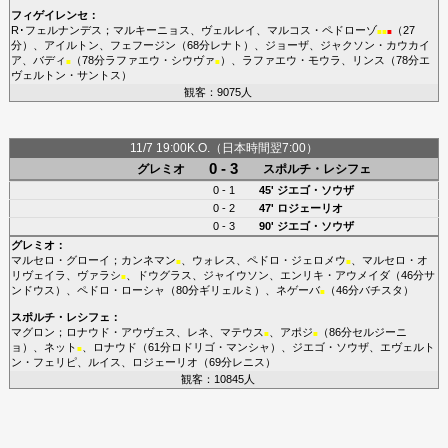
フィゲイレンセ
：
R･フェルナンデス
；
マルキーニョス
、
ヴェルレイ
、
マルコス・ペドローゾ
（27
■
■
■
分）、
アイルトン
、
フェフージン
（68分
レナト
）、
ジョーザ
、
ジャクソン・カウカイ
ア
、
バディ
（78分
ラファエウ・シウヴァ
）、
ラファエウ・モウラ
、
リンス
（78分
エ
■
■
ヴェルトン・サントス
）
観客：9075人
11/7 19:00K.O.（日本時間翌7:00）
0 - 3
グレミオ
スポルチ・レシフェ
0 - 1
45'
ジエゴ・ソウザ
0 - 2
47'
ロジェーリオ
0 - 3
90'
ジエゴ・ソウザ
グレミオ
：
マルセロ・グローイ
；
カンネマン
、
ウォレス
、
ペドロ・ジェロメウ
、
マルセロ・オ
■
■
リヴェイラ
、
ヴァラシ
、
ドウグラス
、
ジャイウソン
、
エンリキ・アウメイダ
（46分
サ
■
ンドウス
）、
ペドロ・ローシャ
（80分
ギリェルミ
）、
ネゲーバ
（46分
バチスタ
）
■
スポルチ・レシフェ
：
マグロン
；
ロナウド・アウヴェス
、
レネ
、
マテウス
、
アポジ
（86分
セルジーニ
■
■
ョ
）、
ネット
、
ロナウド
（61分
ロドリゴ・マンシャ
）、
ジエゴ・ソウザ
、
エヴェルト
■
ン・フェリピ
、
ルイス
、
ロジェーリオ
（69分
レニス
）
観客：10845人