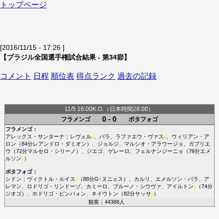
トップページ
[2016/11/15 - 17:26 ]
【ブラジル全国選手権試合結果 - 第34節】
コメント
日程
順位表
得点ランク
過去の記録
11/5 16:00K.O.（日本時間28:00）
0 - 0
フラメンゴ
ボタフォゴ
フラメンゴ
：
アレックス・サンターナ
；
レヴェル
、
パラ
、
ラファエウ・ヴァス
、
ウィリアン・ア
■
■
ロン
（84分
レアンドロ・ダミオン
）、
ジョルジ
、
マルシオ・アラウージョ
、
ガブリエ
ウ
（72分
マルセロ・シリーノ
）、
ジエゴ
、
ゲレーロ
、
フェルナンジーニョ
（76分
エメ
ルソン
）
■
ボタフォゴ
：
シドン
；
ヴィクトル・ルイス
（88分
G･ヌニェス
）、
カルリ
、
エメルソン・バラ
、
ア
■
レマン
、
ロドリゴ・リンドーゾ
、
カミーロ
、
ブルーノ・シウヴァ
、
アイルトン
（74分
■
ジオゴ
）、
ホドリゴ・ピンパォン
、
ネイウトン
（82分
サッサ
）
■
観客：44388人