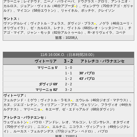
アラーニャ
；
レイナウド
、
ニーノ・パライーバ
、
ドウグラス・グロリ
、
アントニオ・
カルロス
、
ジョアン・ヴィトル
（46分
アブーダ
）、
ヴェンデウ
（70分
チアゴ・ガリャ
■
ルド
）、
マイコン
（58分
エウトン
）、
リャイネル
、
ポッチケ
、
クレイソン
サントス
：
ヴァンデルレイ
；
ヴィクトル・フェラス
、
ダヴィジ・ブラス
、
ノゲラ
（46分
ユーリ・
■
オリヴェイラ
）、
ゼ・カルロス
、
レナト
、
ヴィトル
（66分
レオ・シッタジーニ
）、
チ
アゴ・マイア
、
ジャン・モッタ
（82分
アルトゥール
）、
R･オリヴェイラ
、
コペテ
観客：10208人
11/6 16:00K.O.（日本時間28:00）
3 - 2
ヴィトーリア
アトレチコ・パラナエンセ
マリーニョ
5'
1 - 0
1 - 1
30'
パブロ
1 - 2
43'
パブロ
ダヴィジ
69'
2 - 2
マリーニョ
82'
3 - 2
ヴィトーリア
：
フェルナンド・ミゲウ
；
ヴィクトル・ラモス
、
エウレル
（46分
ジオゴ・マテウス
）、
■
カヌ
、
ジエゴ・レナン
、
ウィリアン・ファリアス
、
ヴェリソン
、
フラヴィオ
（44分
カ
ルデナス
）、
マリーニョ
、
キエーザ
、
ゼ・エドゥアルド
（68分
ダヴィジ
）
■
アトレチコ・パラナエンセ
：
ウェヴェルトン
；
パウロ・アンドレ
、
レオ
、
マルコン
、
L･ゴンサレス
、
オタヴィオ
■
（70分
デイヴィジ
）、
ニコン
、
エルナニ
、
ニコラス・ヴィシアット
（49分
シジクレ
■
イ
）、
ルーカス・フェルナンデス
（77分
ジョアン・ペドロ
）、
パブロ
観客：21002人