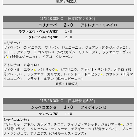
観客：7632人
11/6 18:30K.O.（日本時間翌6:30）
2 - 0
コリチーバ
アトレチコ・ミネイロ
ラファエウ・ヴェイガ
53'
1 - 0
クレーベル(PK)
90'
2 - 0
コリチーバ
：
ヴィウソン
；
C･ベニテス
、
ワリソン
、
ジュニーニョ
、
ジュアン
（84分
ジオヴァニ
）、
ドドー
、
アマラウ
、
C･ゴンサレス
（52分
カズム・リチャーズ
）、
ラファエウ・ヴェイ
ガ
（66分
エジーニョ
）、
イアゴ
、
クレーベル
■
アトレチコ・ミネイロ
：
ヴィクトル
；
エラソ
、
パトリック
、
ガブリエウ
、
ファビオ・サントス
、
オテロ
（75
■
■
分
フレッジ
）、
ラファエウ・カリオカ
、
レアンドロ・ドニゼッチ
、
カサレス
（69分
マ
■
イコスエウ
）、
プラット
、
ルアン
（61分
ロビーニョ
）
観客：11847人
11/6 18:30K.O.（日本時間翌6:30）
1 - 0
シャペコエンセ
フィゲイレンセ
ケンペス
76'
1 - 0
シャペコエンセ
：
パジーリャ
；
デネル
、
カラメロ
、
チエゴ
、
フィリピ・マシャド
、
ジョジマール
、
ジウ
■
（37分
ヨラン
）、
クレーベル・サンターナ
、
チアギーニョ
（72分
ケンペス
）、
ブルー
ノ・ランジェウ
、
アナニアス
（67分
ルーカス・ゴメス
）