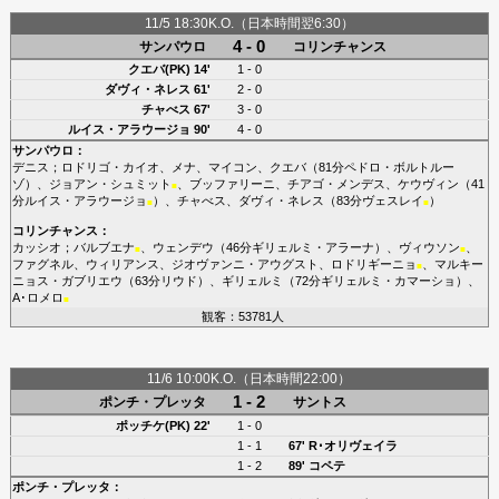
11/5 18:30K.O.（日本時間翌6:30）
4 - 0
サンパウロ
コリンチャンス
クエバ(PK)
14'
1 - 0
ダヴィ・ネレス
61'
2 - 0
チャべス
67'
3 - 0
ルイス・アラウージョ
90'
4 - 0
サンパウロ
：
デニス
；
ロドリゴ・カイオ
、
メナ
、
マイコン
、
クエバ
（81分
ペドロ・ボルトルー
ゾ
）、
ジョアン・シュミット
、
ブッファリーニ
、
チアゴ・メンデス
、
ケウヴィン
（41
■
分
ルイス・アラウージョ
）、
チャべス
、
ダヴィ・ネレス
（83分
ヴェスレイ
）
■
■
コリンチャンス
：
カッシオ
；
バルブエナ
、
ウェンデウ
（46分
ギリェルミ・アラーナ
）、
ヴィウソン
、
■
■
ファグネル
、
ウィリアンス
、
ジオヴァンニ・アウグスト
、
ロドリギーニョ
、
マルキー
■
ニョス・ガブリエウ
（63分
リウド
）、
ギリェルミ
（72分
ギリェルミ・カマーショ
）、
A･ロメロ
■
観客：53781人
11/6 10:00K.O.（日本時間22:00）
1 - 2
ポンチ・プレッタ
サントス
ポッチケ(PK)
22'
1 - 0
1 - 1
67'
R･オリヴェイラ
1 - 2
89'
コペテ
ポンチ・プレッタ
：