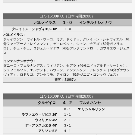
11/6 16:00K.O.（日本時間28:00）
1 - 0
パルメイラス
インテルナシオナウ
クレイトン・シャヴィエル
18'
1 - 0
パルメイラス
：
ジャイウソン
；
ヴィトル・ウーゴ
、
ミナ
、
ドゥドゥ
、
クレイトン・シャヴィエル
（61
分
ファビアーノ・レイスマン
）、
ゼ・ロベルト
、
ジャン
、
チアゴ
（82分
ガブリエ
ウ
）、
チェ・チェ
、
ロジェル・ゲデス
（46分
アレクサンドロ
）、
ガブリエウ・ジェズ
ス
インテルナシオナウ
：
ダニーロ・フェルナンデス
；
ウィリアン
、
セアラ
（46分
エドゥアルド・サーシャ
）、
ジェフェルソン
、
エルナンド
、
パウロン
、
アンデルソン
、
アレックス
（74分
ヴァウジ
ヴィア
）、
ロドリゴ
、
アンセウモ
、
アイロン
（61分
ジエゴ・ゴンサウヴェス
）
観客：31967人
11/6 16:00K.O.（日本時間28:00）
4 - 2
クルゼイロ
フルミネンセ
0 - 1
9'
リシャルリソン
ラファエウ・ソビス
26'
1 - 1
ウィリアン
45'
2 - 1
デ・アラスカエタ
46'
3 - 1
アリソン
51'
4 - 1