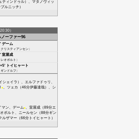
ュティンドゥル
）、
マタノヴィッ
分
ブルニッチ
）
20:30）
ハノーファー96
'
デーム
（
クリスティアンセン
）
'
室屋成
（
レオポルト
）
+5'
トイヒャート
（
ギンドルフ
）
イシェイラ
）、
エルファドゥリ
、
リ
、
ツェカ
（46分
伊藤達哉
）、
シ
■
イマン
、
デーム
、
室屋成
（89分
エ
■
オポルト
、
ニールセン
（88分
ギン
クルザマー
（66分
トイヒャート
）