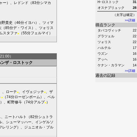
H･ロストック
31
ャー
）、
レドンド
（83分
シマカ
オスナブリュック
28
（太字は確定）
>>詳細
内野貴史
（46分
イヨハ
）、
ツィマ
得点ランク
大
（85分
デ・ワイス
）、
ツォリス
タバコヴィッチ
22
ムスタファ
（55分
フェルマイ
）
■
グラツェル
22
ツォリス
22
ハルテル
17
ウズン
16
21:00）
アッヘ
16
ハンザ・ロストック
ケナン・カラマン
14
>>詳細
過去の記録
）、
ローテ
、
イヴェジッチ
、
ザ
■
■
ト
（74分
ローゼンボーム
）、
ベル
■
）、
町野修斗
（74分
アルプ
）
■
ス
、
ニートハルト
（82分
シュトラ
ル
、
シューマッハー
、
インゲルソ
フレリング
）、
ジュニオル・ブル