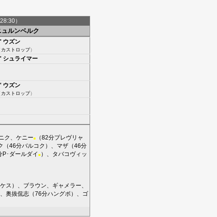
28:30）
ニュルンベルク
'
ウズン
（
カストロップ
）
'
シュライマー
'
ウズン
（
カストロップ
）
ニク
、
ケニー
（82分
プレヴリャ
■
ク
（46分
バルコク
）、
マザ
（46分
分
P･ダールダイ
）、
タバコヴィッ
■
ケス
）、
ブラウン
、
ギャメラー
、
、
奥抜侃志
（76分
ハングボ
）、
ゴ