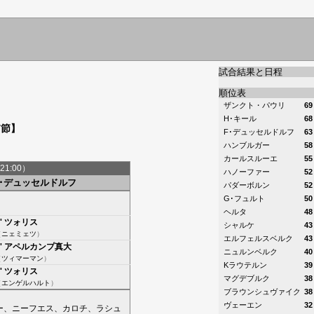
試合結果と日程
順位表
ザンクト・パウリ
69
H･キール
68
7節】
F･デュッセルドルフ
63
ハンブルガー
58
カールスルーエ
55
21:00）
ハノーファー
52
F･デュッセルドルフ
パダーボルン
52
G･フュルト
50
ヘルタ
48
'
ツォリス
シャルケ
43
（
ニェミェツ
）
エルフェルスベルク
43
'
アペルカンプ真大
ニュルンベルク
40
（
ツィマーマン
）
Kラウテルン
39
'
ツォリス
マグデブルク
38
（
エンゲルハルト
）
ブラウンシュヴァイク
38
ヴェーエン
32
ー
、
ニーフエス
、
カロチ
、
ラシュ