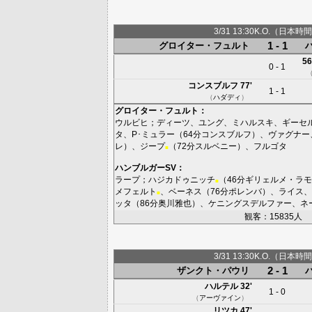
3/31 13:30K.O.（日本時間
1 - 1
グロイター・フュルト
56
0 - 1
コンスブルフ
77'
1 - 1
（
ハダディ
）
グロイター・フュルト
：
ウルビヒ
；
ディーツ
、
ユング
、
ミハルスキ
、
ギーセ
タ
、
P･ミュラー
（64分
コンスブルフ
）、
ヴァグナー
レ
）、
ジープ
（72分
スルベニー
）、
フルゴタ
■
ハンブルガーSV
：
ラープ
；
ハジカドゥニッチ
（46分
ギリェルメ・ラモ
■
メフェルト
、
ベーネス
（76分
ポレンバ
）、
ライス
、
■
ッタ
（86分
奥川雅也
）、
ケニングスデルファー
、
ネ
観客：15835人
3/31 13:30K.O.（日本時間
2 - 1
ザンクト・パウリ
ハルテル
32'
1 - 0
（
アーヴァイン
）
リツカ
47'