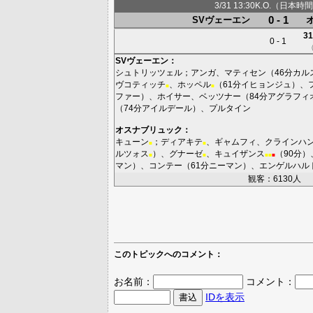
3/31 13:30K.O.（日本時間
0 - 1
SVヴェーエン
31
0 - 1
SVヴェーエン
：
シュトリッツェル
；
アンガ
、
マティセン
（46分
カル
ヴコティッチ
、
ホッペル
（61分
イヒョンジュ
）、
■
■
ファー
）、
ホイサー
、
ベッツナー
（84分
アグラフィ
（74分
アイルデール
）、
プルタイン
オスナブリュック
：
キューン
；
ディアキテ
、
ギャムフィ
、
クラインハ
■
■
ルツォス
）、
グナーゼ
、
キュイザンス
（90分）
■
■
■
■
■
マン
）、
コンテー
（61分
ニーマン
）、
エンゲルハル
観客：6130人
このトピックへのコメント：
お名前：
コメント：
IDを表示