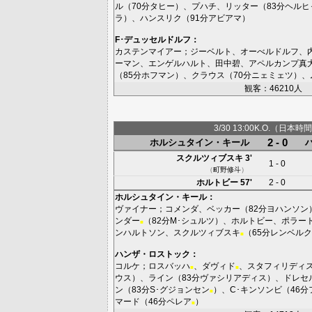
ル
（70分
タヒー
）、
プハチ
、
リッター
（83分
ヘルヒ
ラ
）、
ハンスリク
（91分
アビアマ
）
F･デュッセルドルフ
：
カステンマイアー
；
ジーベルト
、
オーべルドルフ
、
ーマン
、
エンゲルハルト
、
田中碧
、
アペルカンプ真
（85分
ホフマン
）、
クラウス
（70分
ニェミェツ
）、
観客：46210人
3/30 13:00K.O.（日本時間
2 - 0
ホルシュタイン・キール
スクルツィブスキ
3'
1 - 0
（
町野修斗
）
ホルトビー
57'
2 - 0
ホルシュタイン・キール
：
ヴァイナー
；
コメンダ
、
ベッカー
（82分
ヨハンソン
ンダー
（82分
M･シュルツ
）、
ホルトビー
、
ポラー
■
ンハルトソン
、
スクルツィブスキ
（65分
レンベルク
■
ハンザ・ロストック
：
コルケ
；
ロスバッハ
、
ダヴィド
、
スタフィリディ
■
■
ウス
）、
ライン
（83分
ヴァシリアディス
）、
ドレセ
ン
（83分
S･グジョンセン
）、
C･キンソンビ
（46分
■
マード
（46分
ペレア
）
■