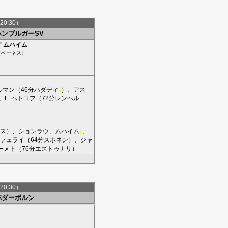
20:30）
ハンブルガーSV
'
ムハイム
（
ベーネス
）
ルマン
（46分
ハダディ
）、
アス
■
、
L･ペトコフ
（72分
レンペル
ス
）、
ションラウ
、
ムハイム
、
■
フェライ
（64分
スホネン
）、
ジャ
ーメト
（76分
エズトゥナリ
）
20:30）
パダーボルン