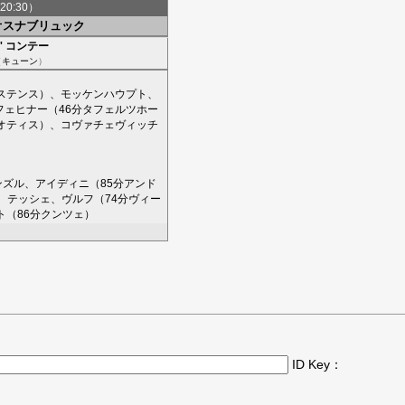
20:30）
オスナブリュック
'
コンテー
（
キューン
）
ステンス
）、
モッケンハウプト
、
フェヒナー
（46分
タフェルツホー
オティス
）、
コヴァチェヴィッチ
ンズル
、
アイディニ
（85分
アンド
、
テッシェ
、
ヴルフ
（74分
ヴィー
ト
（86分
クンツェ
）
ID Key：