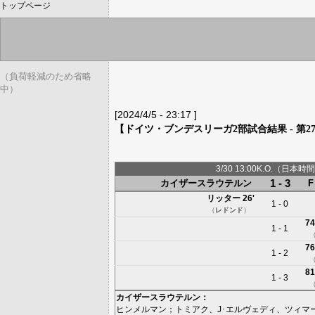
トップページ
（負荷軽減のため省略
中）
[2024/4/5 - 23:17 ]
【ドイツ・ブンデスリーガ2部試合結果 - 第2
3/30 13:00K.O.（日本時間
1 - 3
カイザースラウテルン
リッター
26'
1 - 0
（
レドンド
）
74
1 - 1
76
1 - 2
81
1 - 3
カイザースラウテルン
：
ヒンメルマン
；
トミアク
、
J･エルヴェディ
、
ツィマ