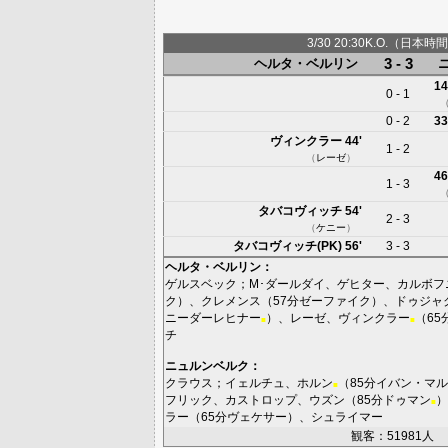
3/30 20:30K.O.（日本時間
3 - 3
ヘルタ・ベルリン
14
0 - 1
0 - 2
33
ヴィンクラー
44'
1 - 2
（
レーゼ
）
46
1 - 3
タバコヴィッチ
54'
2 - 3
（
ケニー
）
タバコヴィッチ(PK)
56'
3 - 3
ヘルタ・ベルリン
：
ゲルスベック
；
M･ダールダイ
、
ゲヒター
、
カルボフ
ク
）、
クレメンス
（57分
ゼーファイク
）、
ドゥジャ
ニーダーレヒナー
）、
レーゼ
、
ヴィンクラー
（65
■
■
チ
ニュルンベルク
：
クラウス
；
イェルチュ
、
ホルン
（85分
イバン・マル
■
フリック
、
カストロップ
、
ウズン
（85分
ドゥマン
）
■
ラー
（65分
ヴェケサー
）、
シュライマー
観客：51981人