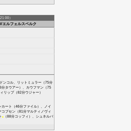
21:00）
SVエルフェルスベルク
ドンコル
、
リットミュラー
（75分
8分
タウアー
）、
カウフマン
（75
ィリップ
（82分
ウジャー
）
ンカート
（46分
ファイル
）、
ノイ
ヤコブセン
（81分
マルティノヴィ
ト
（88分
コッフィ
）、
シュネルバ
■