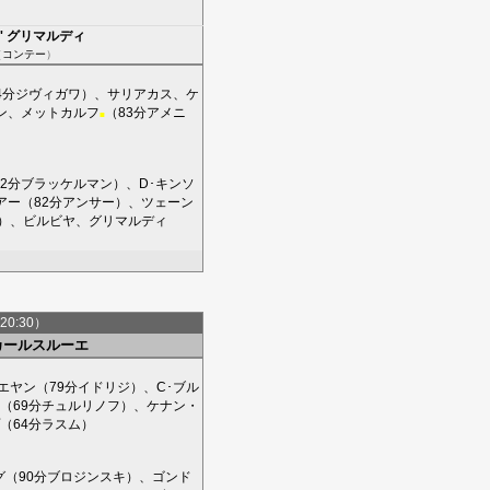
'
グリマルディ
（
コンテー
）
4分
ジヴィガワ
）、
サリアカス
、
ケ
ン
、
メットカルフ
（83分
アメニ
■
2分
ブラッケルマン
）、
D･キンソ
アー
（82分
アンサー
）、
ツェーン
）、
ビルビヤ
、
グリマルディ
20:30）
カールスルーエ
エヤン
（79分
イドリジ
）、
C･ブル
（69分
チュルリノフ
）、
ケナン・
（64分
ラスム
）
グ
（90分
ブロジンスキ
）、
ゴンド