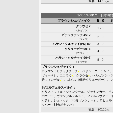
観客：14712人
3/30 13:00K.O.（日本時間
5 - 0
ブラウンシュヴァイク
クラウセ
7'
1 - 0
（
ヘルガソン
）
ビチャクチッチ
45+2'
2 - 0
（
ゴメス
）
ハサン・クルチャイ(PK)
80'
3 - 0
クリューガー
90+1'
4 - 0
（
ウジャー
）
ハサン・クルチャイ
90+3'
5 - 0
（
クラウセ
）
ブラウンシュヴァイク
：
ホフマン
；
ビチャクチッチ
、
ハサン・クルチャイ
、
■
ヴィーベ
）、
ニコラウ
、
クラウセ
、
ヘルガソン
（6
■
■
分
フィンデル
）、
ゴメス
（68分
クリューガー
）、
フ
■
SVエルフェルスベルク
：
クリストフ
；
ル・ジョンクール
、
ジッキンガー
、
ピ
バウアー
、
ヴァンデルメルシュ
、
フェルハウアー
、
ッチ
）、
シュトック
（46分
ヴァンナー
）、
ロヒェル
ッハー
（88分
ボヤンバ
）
観客：20110人