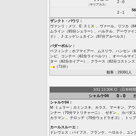
2 - 0
（
サリアカス
）
56
2 - 1
ザンクト・パウリ
：
ヴァシリ
；
メツ
、
E･スミス
、
ヴァール
、
リツカ
（8
■
ムライン
（93分
シェラー
）、
ハルテル
、
アーヴァイ
ド
）、
J･エッゲシュタイン
（87分
アルベルス
）
パダーボルン
：
ベフィンク
；
ホフマイアー
、
ムスリウ
、
ハンセン
（8
ンビ
、
コンテー
（82分
ライペルツ
）、
オーベルマイ
ター
（82分
ホイアー
）、
クラース
（82分
コストンス
（72分）
■
■
■
観客：29391人
3/31 13:30K.O.（日本時間
0 - 0
シャルケ04
シャルケ04
：
M･ミュラー
；
カミンスキ
、
カラス
、
マーキン
、
アウ
ンナー
（70分
マトリチャーニ
）、
ゼギン
、
カバダユ
■
カラマン
、
テロッデ
（79分
ウェドラオゴ
）、
トップ
■
カールスルーエ
：
ドレヴェス
；
バイフス
、
フランケ
、
ヘロルト
、
ユン