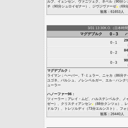
ルフ
、
イェンセン
、
ヴァニツェク
、
ネベル
（90分
シ
チ
（90分
シュロイゼナー
）、
ジヴジヴァーゼ
（69
■
観客：61653人
3/31 13:30K.O.（日本時間
0 - 3
マグデブルク
29
0 - 1
84
0 - 2
90
0 - 3
マグデブルク
：
ライマン
；
ヘーバー
、
T･ミュラー
、
ニャカ
（86分
テ
ユゴネ
、
バルシュ
、
ノレンベルガー
、
エル・ハンク
ューラー
ハノーファー96
：
ツィーラー
；
アレイ・ムビ
、
ハルステンベルク
、
ノ
ゼー
）、
クリスティアンセン
（88分
クンツェ
）、
レ
■
ドルフ
）、
トレソルディ
（73分
エルンスト
）、
フォ
観客：26440人