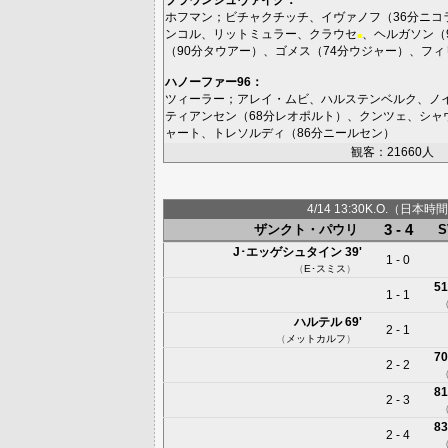
ホフマン
；
ビチャクチッチ
、
イヴァノフ
（36分
ニコ
ンコル
、
リットミュラー
、
クラウセ
、
ヘルガソン
（
■
（90分
タウアー
）、
ゴメス
（74分
ウジャー
）、
フィ
ハノーファー96
：
ツィーラー
；
アレイ・ムビ
、
ハルステンベルク
、
ノ
ティアンセン
（68分
レオポルト
）、
クンツェ
、
シャ
ャート
、
トレソルディ
（86分
ニールセン
）
観客：21660人
4/14 13:30K.O.（日本時間
3 - 4
ザンクト・パウリ
J･エッゲシュタイン
39'
1 - 0
（
E･スミス
）
51
1 - 1
ハルテル
69'
2 - 1
（
メットカルフ
）
70
2 - 2
81
2 - 3
83
2 - 4