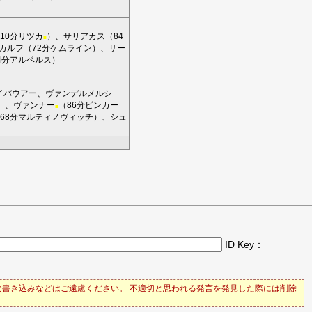
10分
リツカ
）、
サリアカス
（84
■
カルフ
（72分
ケムライン
）、
サー
4分
アルベルス
）
イバウアー
、
ヴァンデルメルシ
）、
ヴァンナー
（86分
ピンカー
■
68分
マルティノヴィッチ
）、
シュ
ID Key：
書き込みなどはご遠慮ください。 不適切と思われる発言を発見した際には削除