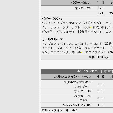
1 - 1
パダーボルン
コンテー
20'
1 - 0
1 - 1
25
パダーボルン
：
ベフィンク
；
ブラッケルマン
（76分
クルダ
）、
ホフ
イアー
、
ツェーンター
、
プレドゥル
（62分
ホイアー
■
ビルビヤ
、
グリマルディ
（82分
ライペルツ
）、
コス
カールスルーエ
：
ドレヴェス
；
バイフス
、
コバルト
、
ヘロルト
（22分
ィーデ
）、
ブルニッチ
（66分
シュロイゼナー
）、
ゴ
セン
、
ヴァニツェク
、
ネベル
、
マタノヴィッチ
（7
■
観客：12387人
4/13 13:00K.O.（日本時間
4 - 0
ホルシュタイン・キール
スクルツィブスキ
9'
1 - 0
（
ホルトビー
）
ザンダー
38'
2 - 0
ベッカー
76'
3 - 0
（
アルプ
）
ベルンハルトソン
84'
4 - 0
ホルシュタイン・キール
：