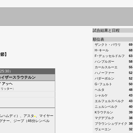
試合結果と日程
順位表
ザンクト・パウリ
69
H･キール
68
9節】
F･デュッセルドルフ
63
ハンブルガー
58
カールスルーエ
55
25:30）
ハノーファー
52
カイザースラウテルン
パダーボルン
52
'
アッヘ
G･フュルト
50
（
リッター
）
ヘルタ
48
シャルケ
43
エルフェルスベルク
43
ニュルンベルク
40
Kラウテルン
39
ムハムディ
）、
アスタ
、
マイヤー
■
マグデブルク
38
グナー
、
ジープ
（46分
レンペル
ブラウンシュヴァイク
38
ヴェーエン
32