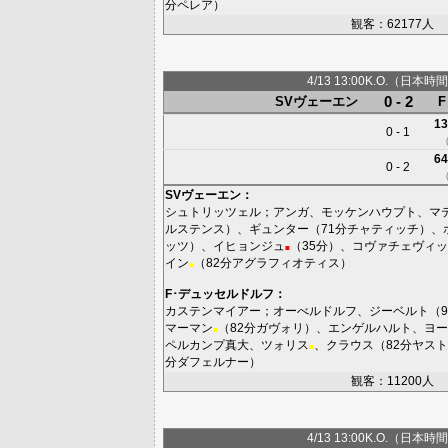
分
ペレア
）
観客：62177人
4/13 13:00K.O.（日本時間
0 - 2
SVヴェーエン
13
0 - 1
64
0 - 2
SVヴェーエン
：
シュトリッツェル
；
アンガ
、
モッケンハウプト
、
マ
ルステンス
）、
ギュンター
（71分
チャティッチ
）、
ッツ
）、
イヒョンジュ
（35分）、
コヴァチェヴィッ
■
イン
（82分
アグラフィオティス
）
■
F･デュッセルドルフ
：
カステンマイアー
；
オーべルドルフ
、
ジーベルト
（9
マーマン
（82分
ガヴォリ
）、
エンゲルハルト
、
ヨー
■
ペルカンプ真大
、
ツォリス
、
クラウス
（82分
ヤスト
■
分
ダフェルナー
）
観客：11200人
4/13 13:00K.O.（日本時間