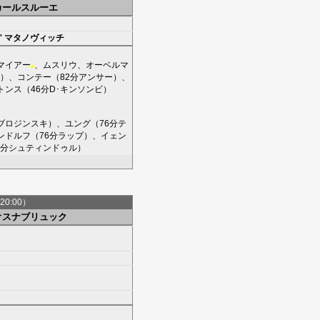
カールスルーエ
'
マタノヴィッチ
マイアー
、
ムスリウ
、
オーベルマ
■
）、
コンテー
（82分
アンサー
）、
トンス
（46分
D･キンソンビ
）
ブロジンスキ
）、
ユング
（76分
テ
ンドルフ
（76分
ラップ
）、
イェン
6分
シュティンドゥル
）
20:00）
オスナブリュック