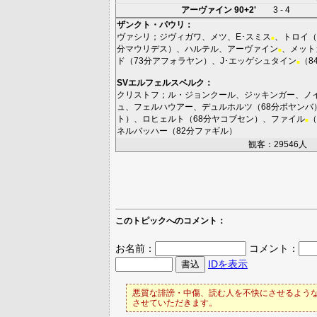
アーヴァイン
90+2'
3 - 4
ザンクト・パウリ
：
ヴァシリ
；
ジヴィガワ
、
メツ
、
E･スミス
、
トロイ
（
■
分
マウリデス
）、
ハルテル
、
アーヴァイン
、
メット
■
ド
（73分
アフォラヤン
）、
J･エッゲシュタイン
（8
■
SVエルフェルスベルク
：
クリストフ
；
ル・ジョンクール
、
ジッキンガー
、
ノ
ュ
、
フェルハウアー
、
デュルホルツ
（68分
ボヤンバ
ト
）、
ロヒェルト
（68分
ヤコブセン
）、
ファイル
（
■
ネルバッハー
（82分
ファギル
）
観客：29546人
このトピックへのコメント：
お名前：
コメント：
IDを表示
悪質な誹謗・中傷、読む人を不快にさせるような
させていただきます。