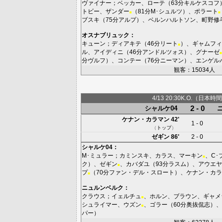
ヴァイナー
；
ベッカー
、
ローテ
（63分
キルケスコフ
トビー
、
ザンダー
（81分
M･シュルツ
）、
ポラート
■
■
ブスキ
（75分
アルプ
）、
ベルンハルトソン
、
町野修
オスナブリュック
：
キューン
；
ディアキテ
（46分
リート
）、
ギャムフィ
■
ル
、
アイディニ
（46分
アンドルツォス
）、
グナーゼ
■
分
ヴルフ
）、
コンテー
（76分
ニーマン
）、
エンゲル
観客：15034人
4/13 20:30K.O.（日本時間
2 - 0
シャルケ04
ケナン・カラマン
42'
1 - 0
（
トップ
）
ゼギン
86'
2 - 0
シャルケ04
：
M･ミュラー
；
カミンスキ
、
カラス
、
マーキン
、
C･
■
ク
）、
ゼギン
、
カバダユ
（93分
ラスム
）、
アウエヤ
■
プ
（70分
ファン・デル・スロート
）、
ケナン・カラ
■
ニュルンベルク
：
クラウス
；
イェルチュ
、
ホルン
、
ブラウン
、
ギャメ
■
シュライマー
、
ウズン
、
ゴラー
（60分
奥抜侃志
）、
■
パー
）