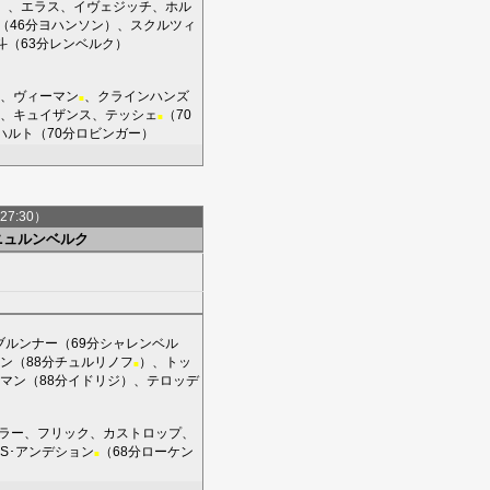
）、
エラス
、
イヴェジッチ
、
ホル
（46分
ヨハンソン
）、
スクルツィ
斗
（63分
レンベルク
）
、
ヴィーマン
、
クラインハンズ
■
、
キュイザンス
、
テッシェ
（70
■
ハルト
（70分
ロビンガー
）
27:30）
ニュルンベルク
ブルンナー
（69分
シャレンベル
ン
（88分
チュルリノフ
）、
トッ
■
マン
（88分
イドリジ
）、
テロッデ
ラー
、
フリック
、
カストロップ
、
S･アンデション
（68分
ローケン
■