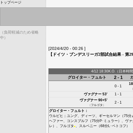
トップページ
（負荷軽減のため省略
中）
[2024/4/20 - 00:26 ]
【ドイツ・ブンデスリーガ2部試合結果 - 第2
4/12 18:30K.O.（日本時間
2 - 1
グロイター・フュルト
18
0 - 1
ヴァグナー
53'
1 - 1
ヴァグナー
90+5'
2 - 1
（
フルゴタ
）
グロイター・フュルト
：
ウルビヒ
；
ユング
、
ディーツ
、
ギーセルマン
（75分
ヘファー
、
コンスブルフ
（75分
P･ミュラー
）、
ヴァ
レ
）、
フルゴタ
、
スルベニー
（68分
L･ペトコフ
）
■