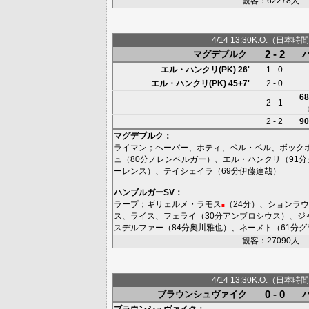
観客：62278人
4/14 13:30K.O.（日本時間
2 - 2
マグデブルク
エル・ハンクリ(PK)
26'
1 - 0
エル・ハンクリ(PK)
45+7'
2 - 0
68
2 - 1
2 - 2
90
マグデブルク
：
ライマン
；
ヘーバー
、
ホティ
、
ベル・ベル
、
ボック
ュ
（80分
ノレンベルガー
）、
エル・ハンクリ
（91分
ーレンス
）、
テイシェイラ
（69分
伊藤達哉
）
ハンブルガーSV
：
ラープ
；
ギリェルメ・ラモス
（24分）、
ションラウ
■
ス
、
ライス
、
フェライ
（30分
アンブロシウス
）、
ジ
スデルファー
（84分
奥川雅也
）、
ネーメト
（61分
グ
観客：27090人
4/14 13:30K.O.（日本時間
0 - 0
ブラウンシュヴァイク
ブラウンシュヴァイク
：