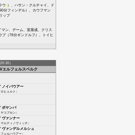
ラウ
）、
ハサン・クルチャイ
、
ド
■
90分
フィンデル
）、
カウフマン
リップ
イマン
、
デーム
、
室屋成
、
クリス
ウプ
（76分
ギンドルフ
）、
トイヒ
20:30）
SVエルフェルスベルク
'
ノイバウアー
（
ロヒェルト
）
'
ボヤンバ
（
ヤコブセン
）
'
ヴァンナー
（
マルティノヴィッチ
）
'
ヴァンデルメルシュ
（
フェルハウアー
）