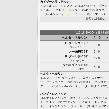
カイザースラウテルン
：
ヒンメルマン
；
トミアク
、
J･エルヴェディ
、
プハチ
シュル
）、
カロチ
、
リッター
（93分
ハンスリク
）
■
■
ー
（62分
ヘルヒャー
）、
アッヘ
（88分
シマカラ
）
■
観客：15680人
4/12 18:30K.O.（日本時間
4 - 0
ヘルタ・ベルリン
P･ダールダイ
18'
1 - 0
（
ヴィンクラー
）
レーゼ(PK)
31'
2 - 0
P･ダールダイ
59'
3 - 0
（
ヴィンクラー
）
タバコヴィッチ
86'
4 - 0
（
マザ
）
ヘルタ・ベルリン
：
エルンスト
；
M･ダールダイ
（79分
ライストナー
）、
ー
、
ゼーファイク
（58分
ブハラキス
）、
バルコク
（
■
クラー
（79分
シェルハント
）、
P･ダールダイ
（72分
ハンザ・ロストック
：
コルケ
；
ロスバッハ
、
ダヴィド
、
スタフィリディス
ト
、
ライン
（46分
ヴァシリアディス
）、
ドレセル
、
■
ス
）、
インゲルソン
、
プレーガー
（90分
バッハマン
■