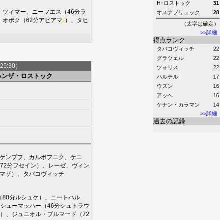
H･ロストック
31
、
ツィマー
、
ニーフエス
（46分
ラ
オスナブリュック
28
、
オポク
（62分
アビアマ
）、
タヒ
■
（太字は確定）
>>詳細
得点ランク
タバコヴィッチ
22
グラツェル
22
25:30）
ツォリス
22
ハンザ・ロストック
ハルテル
17
ウズン
16
アッヘ
16
ケナン・カラマン
14
>>詳細
過去の記録
ケンプフ
、
カルボフニク
、
ケニ
72分
フセイン
）、
レーゼ
、
ヴィン
マザ
）、
タバコヴィッチ
（80分
ルシュケ
）、
ニートハル
シューマッハー
（46分
シュトラウ
）、
ジュニオル・ブルマード
（72