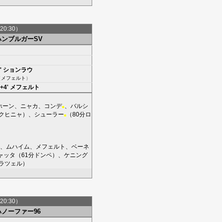
20:30）
ハンブルガーSV
'
ションラウ
（
メフェルト
）
+4'
メフェルト
ホーン
、
ニャカ
、
コンデ
、
バルシ
■
クヒニャ
）、
シューラー
（80分
ロ
■
、
ムハイム
、
メフェルト
、
ベーネ
ャッタ
（61分
ドンペ
）、
ケニング
ラツェル
）
20:30）
ハノーファー96