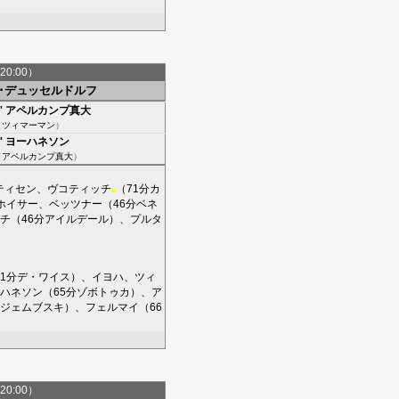
20:00）
F･デュッセルドルフ
'
アペルカンプ真大
（
ツィマーマン
）
'
ヨーハネソン
（
アペルカンプ真大
）
ティセン
、
ヴコティッチ
（71分
カ
■
ホイサー
、
ベッツナー
（46分
ベネ
チ
（46分
アイルデール
）、
プルタ
1分
デ・ワイス
）、
イヨハ
、
ツィ
ハネソン
（65分
ゾボトゥカ
）、
ア
ジェムブスキ
）、
フェルマイ
（66
20:00）