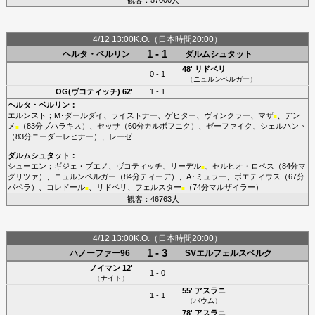
4/12 13:00K.O.（日本時間20:00）
1 - 1
ヘルタ・ベルリン
ダルムシュタット
48'
リドベリ
0 - 1
（
ニュルンベルガー
）
OG(ヴコティッチ)
62'
1 - 1
ヘルタ・ベルリン
：
エルンスト
；
M･ダールダイ
、
ライストナー
、
ゲヒター
、
ヴィンクラー
、
マザ
、
デン
■
メ
（83分
ブハラキス
）、
セッサ
（60分
カルボフニク
）、
ゼーファイク
、
シェルハント
■
（83分
ニーダーレヒナー
）、
レーゼ
ダルムシュタット
：
シューエン
；
ギジェ・ブエノ
、
ヴコティッチ
、
リーデル
、
セルヒオ・ロペス
（84分
マ
■
グリツァ
）、
ニュルンベルガー
（84分
ティーデ
）、
A･ミュラー
、
ボエティウス
（67分
パペラ
）、
コレドール
、
リドベリ
、
フェルスター
（74分
マルザイラー
）
■
■
観客：46763人
4/12 13:00K.O.（日本時間20:00）
1 - 3
ハノーファー96
SVエルフェルスベルク
ノイマン
12'
1 - 0
（
ナイト
）
55'
アスラニ
1 - 1
（
バウム
）
78'
アスラニ