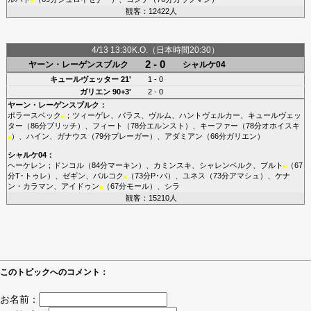
■
観客：12422人
4/13 13:30K.O.（日本時間20:30）
2 - 0
ヤーン・レーゲンスブルク
シャルケ04
キュールヴェッター
21'
1 - 0
ガリエン
90+3'
2 - 0
ヤーン・レーゲンスブルク
：
ポラースベック
；
ツィーゲレ
、
バラス
、
ヴルム
、
ハントヴェルカー
、
キュールヴェッ
■
ター
（86分
ブリッチ
）、
フィート
（78分
エルンスト
）、
キーファー
（78分
オホイスキ
）、
ハイン
、
ガナウス
（79分
プレーガー
）、
アダミアン
（66分
ガリエン
）
■
シャルケ04
：
ヘーケレン
；
ドンコル
（84分
マーキン
）、
カミンスキ
、
シャレンベルク
、
ブルト
（67
■
分
T･トゥレ
）、
ゼギン
、
バルコク
（73分
P･バ
）、
ユネス
（73分
アマシュ
）、
ケナ
■
ン・カラマン
、
アイドゥン
（67分
モール
）、
シラ
■
観客：15210人
このトピックへのコメント：
お名前：