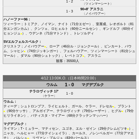
1 - 2
（
ツィンマーシート
）
90+8'
アスラニ
1 - 3
（
ノイバウアー
）
ハノーファー96
：
ツィーラー
；
トミアク
、
ノイマン
、
ナイト
（71分
エゼー
）、
室屋成
、
レオポルト
（81
分
エンガンカム
）、
クンツェ
、
ロヒェルト
（60分
ニールセン
）、
ギンドルフ
（60分
イ
ヒョンジュ
）、
ウデンネ
（71分
マトンド
）、
トレソルディ
■
SVエルフェルスベルク
：
クリストフ
；
ノイバウアー
、
ローア
（46分
ル・ジョンクール
）、
ピンカート
、
バウ
■
ム
、
シャヒン
（74分
ジッキンガー
）、
フェルハウアー
、
ツィンマーシート
（81分
シュ
■
マール
）、
ダマル
（90分
シュトック
）、
L･ペトコフ
、
アスラニ
■
観客：35500人
4/12 13:00K.O.（日本時間20:00）
1 - 0
ウルム
マグデブルク
テラロヴィッチ
17'
1 - 0
（
ケラー
）
ウルム
：
ティーデ
；
シュトロンプフ
、
ライヒェルト
、
ガール
、
ケラー
、
ドレセル
、
ブラント
■
（90分
ケッサ
）、
アルガイアー
、
テラロヴィッチ
（79分
レーザー
）、
ヒグル
（79分
■
■
ヒリライネン
）、
バティスタ・マイアー
（68分
クラッテンマッハー
）
マグデブルク
：
ライマン
；
T･ミュラー
、
マティセン
、
ユゴネ
、
エル・ゼイン
（29分
クレムピツキ
）、
■
ニャカ
、
ヘルヒャー
（77分
テイシェイラ
）、
カールス
、
ノレンベルガー
（77分
アマエ
チ
）、
バルシュ
、
リヴァン・ブルジュ
（83分
バールス
）
■