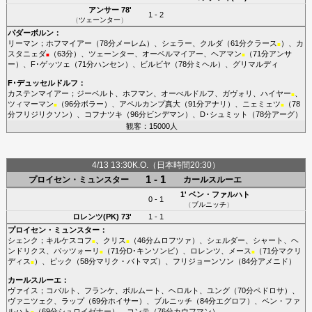
アンサー
78'
1 - 2
（
ツェーンター
）
パダーボルン
：
リーマン
；
ホフマイアー
（78分
メーレム
）、
シェラー
、
クルダ
（61分
クラース
）、
カ
■
スタニェダ
（63分）、
ツェーンター
、
オーベルマイアー
、
ヘアマン
（71分
アンサ
■
■
ー
）、
F･ゲッツェ
（71分
ハンセン
）、
ビルビヤ
（78分
ミヘル
）、
グリマルディ
F･デュッセルドルフ
：
カステンマイアー
；
ジーベルト
、
ホフマン
、
オーべルドルフ
、
ガヴォリ
、
ハイヤー
、
■
ツィマーマン
（96分
ボラー
）、
アペルカンプ真大
（91分
アナリ
）、
ニェミェツ
（78
■
■
分
フリジリクソン
）、
コフナツキ
（96分
ビンデマン
）、
D･シュミット
（78分
アーグ
）
観客：15000人
4/13 13:30K.O.（日本時間20:30）
1 - 1
プロイセン・ミュンスター
カールスルーエ
1'
ベン・ファルハト
0 - 1
（
ブルニッチ
）
ロレンツ(PK)
73'
1 - 1
プロイセン・ミュンスター
：
シェンク
；
キルケスコフ
、
クリス
（46分
ムロフツァ
）、
シェルダー
、
シャート
、
ヘ
■
■
ンドリクス
、
バッツォーリ
（71分
D･キンソンビ
）、
ロレンツ
、
メース
（71分
マクリ
■
■
ディス
）、
ピック
（58分
マリク・バトマズ
）、
フリジョーンソン
（84分
アメニド
）
■
カールスルーエ
：
ヴァイス
；
コバルト
、
フランケ
、
ボルムート
、
ヘロルト
、
ユング
（70分
ペドロサ
）、
ヴァニツェク
、
ラップ
（69分
ホイサー
）、
ブルニッチ
（84分
エグロフ
）、
ベン・ファ
ルハト
（69分
シュロイゼナー
）、
コンテ
（76分
カウフマン
）