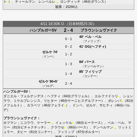
ト
）、
ティールマン
、
レンペルレ
、
ロンディッチ
（46分
ダウンス
）
■
■
観客：15294人
4/11 18:30K.O.（日本時間25:30）
2 - 4
ハンブルガーSV
ブラウンシュヴァイク
40'
ベル・ベル
0 - 1
（
フィリップ
）
0 - 2
41'
OG(ヘフティ)
ゼルケ
74'
1 - 2
（
ドンペ
）
84'
バース
1 - 3
（
テンペルマン
）
85'
フィリップ
1 - 4
（
コンテー
）
ゼルケ
90+5'
2 - 4
（
バルデ
）
ハンブルガーSV
：
ダニエル・フェルナンデス
；
ヘフティ
（64分
グラツェル
）、
エルファドゥリ
、
ション
■
ラウ
、
ミケルブレンシス
、
リヒター
（46分
ケーニヒスデルファー
）、
ポレンバ
（81分
■
メフェルト
）、
カラベツ
（46分
フェライ
）、
ドンペ
、
ゼルケ
、
サヒティ
（46分
バル
■
デ
）
ブラウンシュヴァイク
：
ホフマン
；
ニコラウ
、
ケーラー
、
イェッケル
（66分
エーラース
）、
ベル・ベル
、
マ
■
■
リー
（81分
ビチャクチッチ
）、
クラウセ
（66分
バース
）、
テンペルマン
、
リットミ
■
■
ュラー
、
タヒー
（81分
コンテー
）、
フィリップ
（87分
ポルター
）
観客：57000人