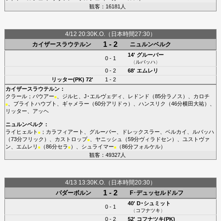
観客：16181人
4/12 20:30K.O.（日本時間27:30）
1 - 2
カイザースラウテルン
ニュルンベルク
14'
グルーバー
0 - 1
（
ルバッハ
）
0 - 2
68'
エムレリ
リッター(PK)
72'
1 - 2
カイザースラウテルン
：
クラール
；
バウアー
、
ジルヒ
、
J･エルヴェディ
、
レドンド
（85分
ラノス
）、
カロチ
■
、
ブライトハウプト
、
ギャメラー
（60分
アリドゥ
）、
ハンスリク
（46分
横田大祐
）、
■
リッター
、
アッヘ
ニュルンベルク
：
ライヒェルト
；
カラフィアート
、
グルーバー
、
ドレックスラー
、
ベルカイ
、
ルバッハ
■
（73分
フリック
）、
カストロップ
、
ヤニッシュ
（59分
ヴィラドセン
）、
ユストヴァ
■
ン
、
エムレリ
（86分
セラ
）、
シュライマー
（86分
フォルケル
）
■
■
■
観客：49327人
4/13 13:30K.O.（日本時間20:30）
1 - 2
パダーボルン
F･デュッセルドルフ
40'
D･シュミット
0 - 1
（
コフナツキ
）
0 - 2
52'
コフナツキ(PK)