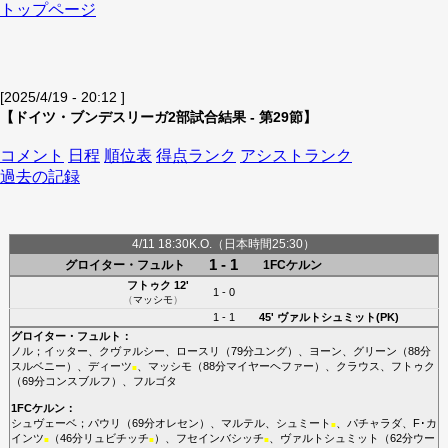
トップページ
[2025/4/19 - 20:12 ]
【ドイツ・ブンデスリーガ2部試合結果 - 第29節】
コメント
日程
順位表
得点ランク
アシストランク
過去の記録
4/11 18:30K.O.（日本時間25:30）
1 - 1
グロイター・フュルト
1FCケルン
フトゥク
12'
1 - 0
（
マッシモ
）
1 - 1
45'
ヴァルトシュミット(PK)
グロイター・フュルト
：
ノル
；
イッター
、
クヴァルシー
、
ロースリ
（79分
ユング
）、
ヨーン
、
グリーン
（88分
スルベニー
）、
ディーツ
、
マッシモ
（88分
マイヤーヘファー
）、
クラウス
、
フトゥク
■
（69分
コンスブルフ
）、
フルゴタ
1FCケルン
：
シュヴェーベ
；
パウリ
（69分
オレセン
）、
マルテル
、
シュミート
、
パチャラダ
、
F･カ
■
インツ
（46分
リュビチッチ
）、
フセインバシッチ
、
ヴァルトシュミット
（62分
ウー
■
■
■